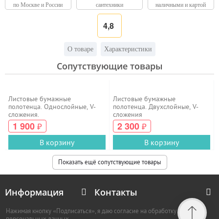
по Москве и России
сантехники
наличными и картой
4,8
О товаре
Характеристики
Сопутствующие товары
Листовые бумажные
Листовые бумажные
полотенца. Однослойные, V-
полотенца. Двухслойные, V-
сложения.
сложения
1 900
2 300
₽
₽
В корзину
В корзину
Показать ещё сопутствующие товары
Информация
Контакты
Нажимая кнопку «Подписаться», я даю согласие на обработку
персональных данных.