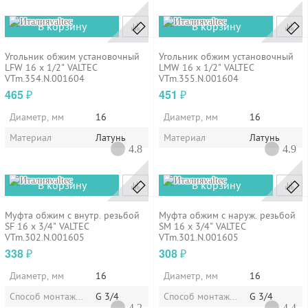
valtec
valtec
В корзину
В корзину
Угольник обжим установочный
Угольник обжим установочный
LFW 16 х 1/2" VALTEC
LMW 16 х 1/2" VALTEC
VTm.354.N.001604
VTm.355.N.001604
465
451
₽
₽
Диаметр, мм
16
Диаметр, мм
16
Материал
Латунь
Материал
Латунь
4.8
4.9
valtec
valtec
В корзину
В корзину
Муфта обжим с внутр. резьбой
Муфта обжим с наруж. резьбой
SF 16 x 3/4" VALTEC
SM 16 x 3/4" VALTEC
VTm.302.N.001605
VTm.301.N.001605
338
308
₽
₽
Диаметр, мм
16
Диаметр, мм
16
Способ монтажа/установки
G 3/4
Способ монтажа/установки
G 3/4
4.2
4.4