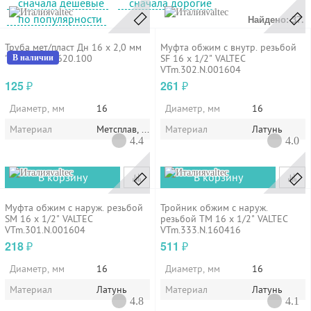
сначала дешевые
сначала дорогие
valtec
valtec
по популярности
Найдено: 37.
Труба мет/пласт Дн 16 х 2,0 мм
Муфта обжим с внутр. резьбой
"VALTEC" V1620.100
SF 16 x 1/2" VALTEC
В наличии
VTm.302.N.001604
125
261
₽
₽
Диаметр, мм
16
Диаметр, мм
16
Материал
Метсплав, пластик
Материал
Латунь
4.4
4.0
valtec
valtec
В корзину
В корзину
Муфта обжим с наруж. резьбой
Тройник обжим с наруж.
SM 16 x 1/2" VALTEC
резьбой TM 16 х 1/2" VALTEC
VTm.301.N.001604
VTm.333.N.160416
218
511
₽
₽
Диаметр, мм
16
Диаметр, мм
16
Материал
Латунь
Материал
Латунь
4.8
4.1