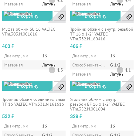
Материал
Латунь
Материал
Латунь
valtec
valtec
В корзину
В корзину
Муфта обжим SU 16 VALTEC
Тройник обжим с внутр. резьбой
VTm.303.N.001616
TF 16 х 1/2" VALTEC
VTm.332.N.160416
403
466
₽
₽
Диаметр, мм
16
Диаметр, мм
16
Материал
Латунь
Способ монтажа/установки
G 1/2
4.5
4.1
Материал
Латунь
valtec
valtec
В корзину
В корзину
Тройник обжим соединительный
Угольник обжим с внутр.
TТ 16 VALTEC VTm.331.N.161616
резьбой EF 16 х 1/2" VALTEC
VTm.352.N.001604
532
329
₽
₽
Диаметр, мм
16
Диаметр, мм
16
Способ монтажа/установки
G 1/2
Способ монтажа/установки
G 1/2