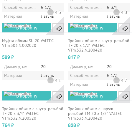
Способ монтажа/установки
G 1/2
Способ монтажа/установки
G 3/4
4.5
4.3
Материал
Латунь
Материал
Латунь
valtec
valtec
В корзину
В корзину
Муфта обжим SU 20 VALTEC
Тройник обжим с внутр. резьбой
VTm.303.N.002020
TF 20 х 1/2" VALTEC
VTm.332.N.200420
599
817
₽
₽
Диаметр, мм
20
Диаметр, мм
20
Материал
Латунь
Способ монтажа/установки
G 1/2
4.1
4.7
Материал
Латунь
valtec
valtec
В корзину
В корзину
Тройник обжим с внутр. резьбой
Тройник обжим с наруж.
TF 20 х 3/4" VALTEC
резьбой TM 20 х 1/2" VALTEC
VTm.332.N.200520
VTm.333.N.200420
764
828
₽
₽