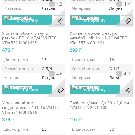
4.2
4.4
Материал
Латунь
Материал
Латунь
valtec
valtec
В корзину
В корзину
Угольник обжим с внутр.
Угольник обжим с наруж.
резьбой EF 16 х 3/4" VALTEC
резьбой LМL 16 х 1/2" VALTEC
VTm.352.N.001605
VTm.353.N.001604
476
292
₽
₽
Диаметр, мм
16
Диаметр, мм
16
Способ монтажа/установки
G 3/4
Способ монтажа/установки
G 1/2
4.6
4.2
Материал
Латунь
Материал
Латунь
valtec
valtec
В корзину
В корзину
Угольник обжим
Труба мет/пласт Дн 20 х 2,0 мм
соединительный LL 16 VALTEC
"VALTEC" V2020.100
VTm.351.N.001616
376
197
₽
₽
Диаметр, мм
16
Диаметр, мм
20