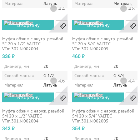
Материал
Латунь
Материал
Метсплав, пл
4.4
4.8
valtec
valtec
В корзину
В корзину
Муфта обжим с внутр. резьбой
Муфта обжим с внутр. резьбой
SF 20 x 1/2" VALTEC
SF 20 x 3/4" VALTEC
VTm.302.N.002004
VTm.302.N.002005
336
460
₽
₽
Диаметр, мм
20
Диаметр, мм
20
Способ монтажа/установки
G 1/2
Способ монтажа/установки
G 3/4
4.6
4.4
Материал
Латунь
Материал
Латунь
valtec
valtec
В корзину
В корзину
Муфта обжим с наруж. резьбой
Муфта обжим с наруж. резьбой
SM 20 x 1/2" VALTEC
SM 20 x 3/4" VALTEC
VTm.301.N.002004
VTm.301.N.002005
343
354
₽
₽
Диаметр, мм
20
Диаметр, мм
20