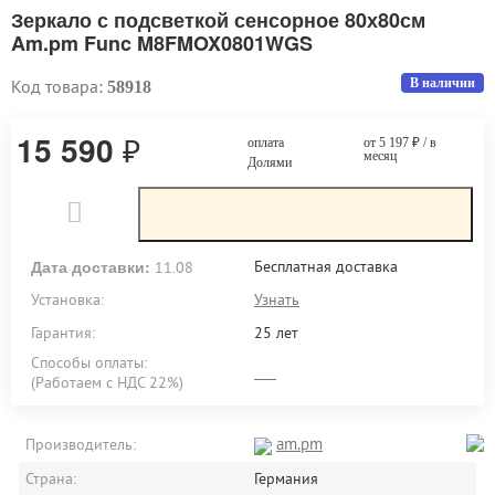
Зеркало с подсветкой сенсорное 80х80см
Am.pm Func M8FMOX0801WGS
Код товара:
В наличии
58918
15 590
₽
оплата
от 5 197
₽
/ в
месяц
Долями
Дата доставки:
Бесплатная доставка
11.08
Установка:
Узнать
Гарантия:
25 лет
Способы оплаты:
(Работаем с НДС 22%)
am.pm
Производитель:
Страна:
Германия