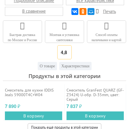
Подробное описание
Все характеристики
В сравнение
Печать
Быстрая доставка
Монтаж и установка
Способ оплаты
по Москве и России
сантехники
наличными и картой
4,8
О товаре
Характеристики
Продукты в этой категории
Смеситель для кухни IDDIS
Смеситель GranFest QUARZ (GF-
Jeals 59000T4C+W04
Z3424) U-обр. D-35mm, цвет:
Серый
7 890
7 837
₽
₽
В корзину
В корзину
Показать ещё продукты в этой категории