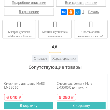
Подробное описание
Все характеристики
В сравнение
Печать
Быстрая доставка
Монтаж и установка
Способ оплаты
по Москве и России
сантехники
наличными и картой
4,8
О товаре
Характеристики
Сопутствующие товары
Смеситель для душа MARS
Смеситель Lemark Mars
LM3503C
LM3505C для кухни
6 040
9 280
₽
₽
В корзину
В корзину