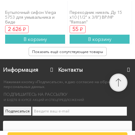
Бутылочный сифон Viega
Переходник никель Ду 15
5753 для умывальника и
х10 (1/2" х 3/8") ВР/НР
биде
"Remsan"
₽
₽
2 626
55
В корзину
В корзину
Показать ещё сопутствующие товары
Информация
Контакты
Нажимая кнопку «Подписаться», я даю согласие на обработку
персональных данных.
ПОДПИШИТЕСЬ НА РАССЫЛКУ
И БУДТЕ В КУРСЕ АКЦИЙ И СПЕЦПРЕДЛОЖЕНИЙ
Подписаться