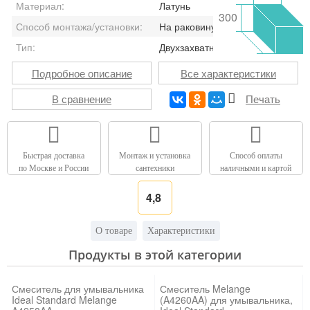
Материал:
Латунь
300
Способ монтажа/установки:
На раковину/мойку
Тип:
Двухзахватный
Подробное описание
Все характеристики
В сравнение
Печать
Быстрая доставка
Монтаж и установка
Способ оплаты
по Москве и России
сантехники
наличными и картой
4,8
О товаре
Характеристики
Продукты в этой категории
Смеситель для умывальника
Смеситель Melange
Ideal Standard Melange
(A4260AA) для умывальника,