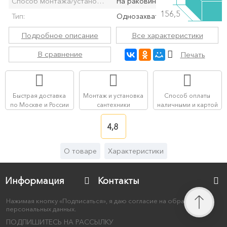
Способ монтажа/установки:
На раковину/мойку
156,5
Тип:
Однозахватный
Подробное описание
Все характеристики
В сравнение
Печать
Быстрая доставка
Монтаж и установка
Способ оплаты
по Москве и России
сантехники
наличными и картой
4,8
О товаре
Характеристики
Информация
Контакты
Нажимая кнопку «Подписаться», я даю согласие на обработку
персональных данных.
ПОДПИШИТЕСЬ НА РАССЫЛКУ