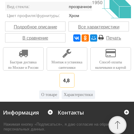
1950
Вид стекла:
прозрачное
Цвет профиля/фурнитуры:
Хром
Подробное описание
Все характеристики
В сравнение
Печать
Быстрая доставка
Монтаж и установка
Способ оплаты
по Москве и России
сантехники
наличными и картой
4,8
О товаре
Характеристики
Информация
Контакты
Нажимая кнопку «Подписаться», я даю согласие на обработку
персональных данных.