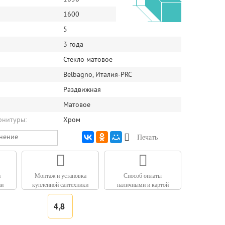
1600
5
3 года
Стекло матовое
Belbagno, Италия-PRC
Раздвижная
Матовое
рнитуры:
Хром
внение
Печать
а
Монтаж и установка
Способ оплаты
ии
купленной сантехники
наличными и картой
4,8