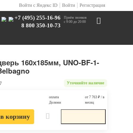
Войти с Яндекс ID
Войти
Регистрация
+7 (495) 255-16-96
Приём звонков
с 9:00 до 20:00
8 800 350-10-73
верь 160х185мм, UNO-BF-1-
 Belbagno
7
Уточняйте наличие
оплата
от 7 763
₽
/ в
Долями
месяц
в корзину