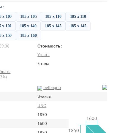
ы:
5 х 100
185 х 105
185 х 110
185 х 110
5 х 120
185 х 140
185 х 145
185 х 145
5 х 150
185 х 160
Стоимость:
09.08
Узнать
3 года
Узнать
22%)
belbagno
Италия
UNO
1850
1600
1600
1850
1850