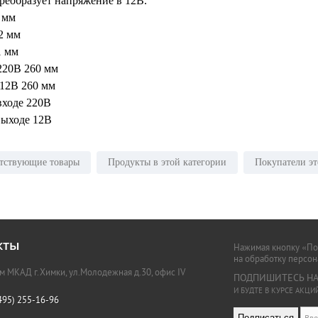
преобразует напряжение в 12В.
 мм
2 мм
1 мм
220В 260 мм
 12В 260 мм
входе 220В
выходе 12В
тствующие товары
Продукты в этой категории
Покупатели эт
кты
Нажимая кнопку «Под
на обработку персо
км МКАД г.Химки, ул.Молодежная д.30, офис IV
ПОДПИШИТЕСЬ НА
И БУДТЕ В КУРСЕ АКЦ
495) 255-16-96
Подписаться