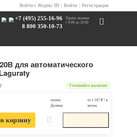
Войти с Яндекс ID
Войти
Регистрация
+7 (495) 255-16-96
Приём звонков
с 9:00 до 20:00
8 800 350-10-73
20В для автоматического
Laguraty
7
Уточняйте наличие
оплата
от 1 167
₽
/ в
Долями
месяц
в корзину