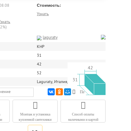
Стоимость:
08.08
Узнать
Узнать
22%)
laguraty
КНР
31
42
42
52
31
Laguraty, Италия/Китай
внение
Печать
а
Монтаж и установка
Способ оплаты
ии
купленной сантехники
наличными и картой