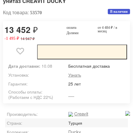
унитаз CREAVIT DUCKY
Код товара:
В наличии
53570
13 452
₽
оплата
от 4 484
₽
/ в
месяц
Долями
14 947
-1 495
₽
₽
Дата доставки:
10.08
Бесплатная доставка
Установка:
Узнать
Гарантия:
25 лет
Способы оплаты:
(Работаем с НДС 22%)
Creavit
Производитель:
Страна:
Турция
Ducky
Коллекция: