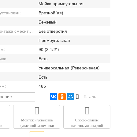
Мойка прямоугольная
установки:
Врезной(ая)
Бежевый
Отверстия для монтажа смесителя:
Без отверстия
Прямоугольная
мм:
90 (3 1/2")
ива:
Есть
Универсальная (Реверсивная)
Есть
мм:
465
внение
Печать
а
Монтаж и установка
Способ оплаты
ии
купленной сантехники
наличными и картой