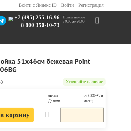
Войти с Яндекс ID
Войти
Регистрация
+7 (495) 255-16-96
Приём звонков
с 9:00 до 20:00
8 800 350-10-73
ойка 51х46см бежевая Point
006BG
63
Уточняйте наличие
оплата
от 3 830
₽
/ в
Долями
месяц
в корзину