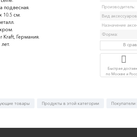
Leine.
Производитель:
а подвесная.
x 10.5 см.
Вид аксессуаров
еталл.
Назначение аксе
 хром.
Форма:
 Kraft, Германия.
 лет.
В сра
Быстрая достав
по Москве и Рос
ующие товары
Продукты в этой категории
Покупатели