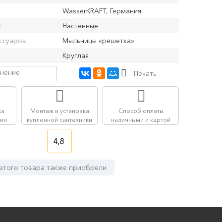
WasserKRAFT, Германия
:
Настенные
ссуаров:
Мыльницы «решетка»
Круглая
внение
Печать
ка
Монтаж и установка
Способ оплаты
сии
купленной сантехники
наличными и картой
4,8
 этого товара также приобрели