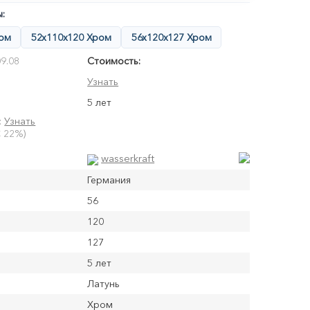
:
ром
52x110x120 Хром
56x120x127 Хром
9.08
Стоимость:
Узнать
5 лет
:
Узнать
 22%)
wasserkraft
Германия
56
120
127
5 лет
Латунь
Хром