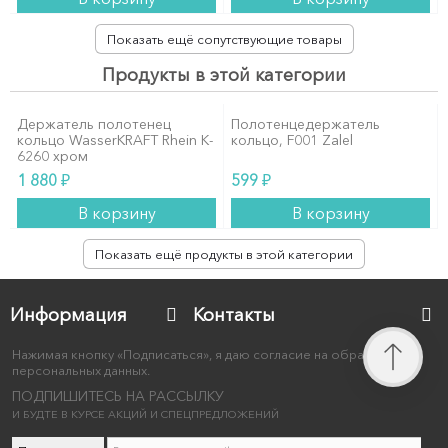
Показать ещё сопутствующие товары
Продукты в этой категории
Держатель полотенец
Полотенцедержатель
кольцо WasserKRAFT Rhein K-
кольцо, F001 Zalel
6260 хром
₽
₽
1 880
599
В корзину
В корзину
Показать ещё продукты в этой категории
Информация
Контакты
Нажимая кнопку «Подписаться», я даю согласие на обработку
персональных данных.
ПОДПИШИТЕСЬ НА РАССЫЛКУ
И БУДТЕ В КУРСЕ АКЦИЙ И СПЕЦПРЕДЛОЖЕНИЙ