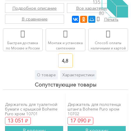
135
Подробное описание
Все характеристики
80
В сравнение
Печать
Быстрая доставка
Монтаж и установка
Способ оплаты
по Москве и России
сантехники
наличными и картой
4,8
О товаре
Характеристики
Сопутствующие товары
Держатель для туалетной
Держатель для полотенца
бумаги с крышкой Boheme
штанга Boheme Puro хром
Puro хром 10701
10702
₽
₽
13 051
17 090
В корзину
В корзину