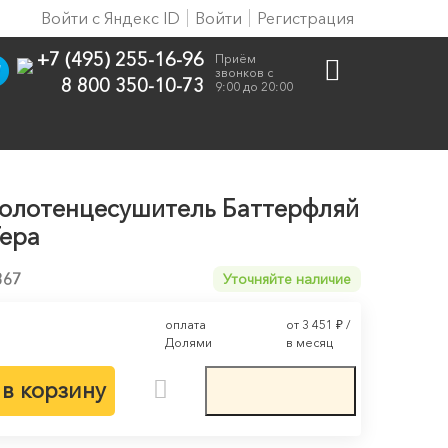
Войти с Яндекс ID
Войти
Регистрация
+7 (495) 255-16-96
Приём
звонков с
8 800 350-10-73
9:00 до 20:00
олотенцесушитель Баттерфляй
Тера
367
Уточняйте наличие
оплата
от 3 451
₽
/
Долями
в месяц
в корзину