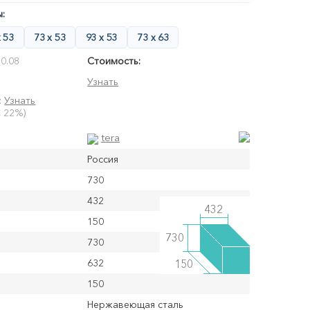
:
х 53
73 х 53
93 х 53
73 х 63
0.08
Стоимость:
Узнать
:
Узнать
 22%)
tera
Россия
730
432
432
150
730
730
632
150
150
Нержавеющая сталь