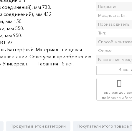
кладин 8 п
Покрытие:
з соединений), мм 730.
з соединений), мм 432.
Мощность, Вт.:
и, мм 150.
Производитель:
и, мм 550.
Тип:
, мм 950.
Способ монтажа
ВТ 97.
ь Баттерфляй. Материал - пищевая
Форма:
комплектации. Советуем к приобретению
 Универсал. Гарантия - 5 лет.
В сра
Быстрая достав
по Москве и Рос
Продукты в этой категории
Покупатели этого товара 