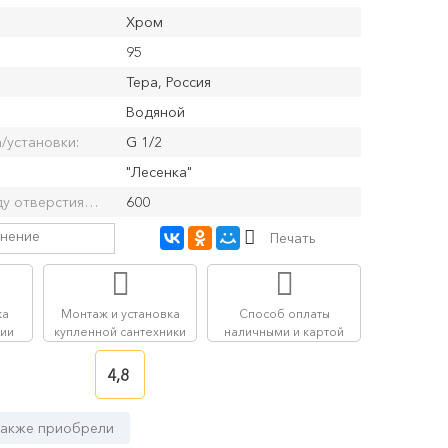
Хром
95
Тера, Россия
Водяной
/установки:
G 1/2
"Лесенка"
Расстояние между отверстиями (по центрам; min - max), мм:
600
внение
Печать
ка
Монтаж и установка
Способ оплаты
сии
купленной сантехники
наличными и картой
4,8
также приобрели