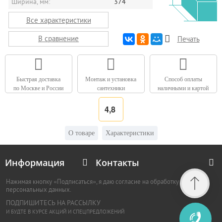
Ширина, мм:
374
Все характеристики
В сравнение
Печать
Быстрая доставка
Монтаж и установка
Способ оплаты
по Москве и России
сантехники
наличными и картой
4,8
О товаре
Характеристики
Информация
Контакты
Нажимая кнопку «Подписаться», я даю согласие на обработку
персональных данных.
ПОДПИШИТЕСЬ НА РАССЫЛКУ
И БУДТЕ В КУРСЕ АКЦИЙ И СПЕЦПРЕДЛОЖЕНИЙ