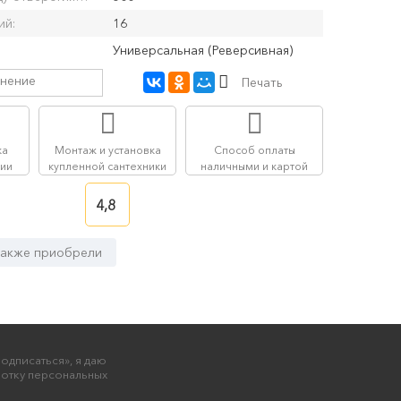
ий:
16
Универсальная (Реверсивная)
внение
Печать
ка
Монтаж и установка
Способ оплаты
сии
купленной сантехники
наличными и картой
4,8
также приобрели
одписаться», я даю
ботку персональных