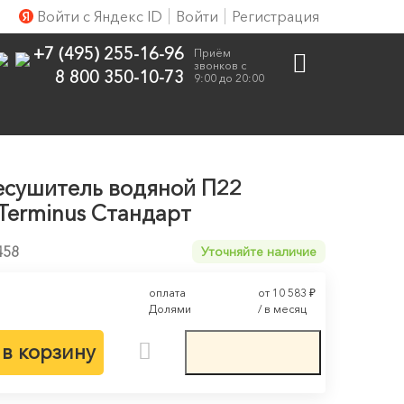
Войти с Яндекс ID
Войти
Регистрация
+7 (495) 255-16-96
Приём
звонков с
8 800 350-10-73
9:00 до 20:00
есушитель водяной П22
Terminus Стандарт
458
Уточняйте наличие
оплата
от 10 583
₽
Долями
/ в месяц
в корзину