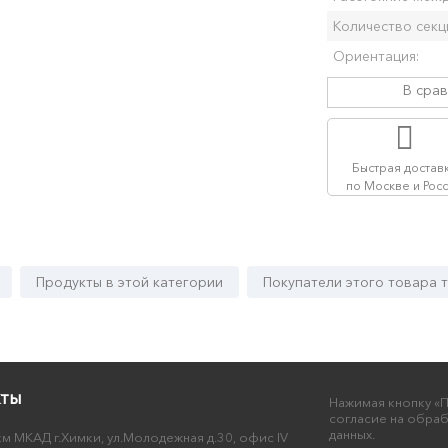
Количество секц
Ориентация:
В сра
Быстрая достав
по Москве и Рос
Продукты в этой категории
Покупатели этого товара 
кты
Нажимая кнопку «П
согласие на обра
данных.
км МКАД г.Химки, ул.Молодежная д.30, офис IV