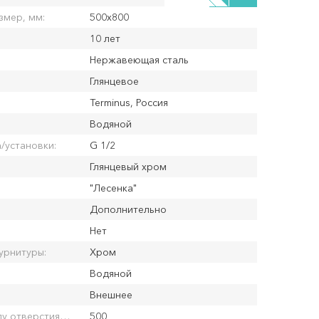
змер, мм:
500x800
10 лет
Нержавеющая сталь
Глянцевое
Terminus, Россия
Водяной
/установки:
G 1/2
Глянцевый хром
"Лесенка"
Дополнительно
Нет
урнитуры:
Хром
Водяной
Внешнее
Расстояние между отверстиями (по центрам; min - max), мм:
500