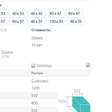
:
х 53
60 х 53
60 х 43
80 х 47
80 х 47
х 57
80 х 57
60 х 57
100 х 53
80 х 53
9.08
Стоимость:
Узнать
10 лет
:
Узнать
 22%)
Terminus
Россия
Стандарт
1200
532
532
1200
800
532