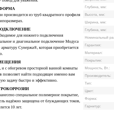
– повод для уважения.
Глубина, мм:
 ФОРМА
Высота, мм:
и производится из труб квадратного профиля
типоразмерах.
Ширина, мм:
ПОДКЛЮЧЕНИЕ
Глубина, мм:
обходимое для нижнего подключения
Номинальный ра
кальное и диагональное подключение Модуса
Гарантия:
 арматуру Сунержа®, которая приобретается
Материал:
о.
Покрытие:
МЕЩЕНИЯ
Мощность, Вт.:
, и с обогревом просторной ванной комнаты
в позволяет найти подходящее именно вам
Производитель:
ную задачу быстро и эффективно.
Тип:
ТРОКОРРОЗИИ
Цвет:
анесено специальное полимерное покрытие,
Форма:
дель надёжно защищена от блуждающих токов,
Гарнитур:
лится 10 лет.