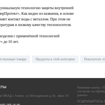
ли уникальную технологию защиты внутренней
ерПротект». Как видно из названия, в основе
няет контакт воды с металлом. При этом он
ературам и низкому качеству теплоносителя.
а изделия с применённой технологией
 до 10 лет.
тствующие товары
Продукты в этой категории
Покупатели эт
кты
Нажимая кнопку «П
согласие на обраб
данных.
км МКАД г.Химки, ул.Молодежная д.30, офис IV
ПОДПИШИТЕСЬ 
(495) 255-16-96