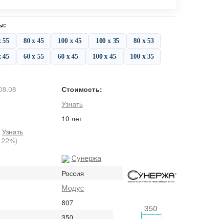
ы:
х 55
80 х 45
100 х 45
100 х 35
80 х 53
х 45
60 х 55
60 х 45
100 х 45
100 х 35
08.08
Стоимость:
Узнать
10 лет
:
Узнать
 22%)
Сунержа
Россия
Модус
807
350
350