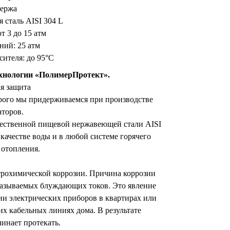
нержа
 сталь AISI 304 L
т 3 до 15 атм
ний: 25 атм
сителя: до 95°С
ехнологии «ПолимерПротект».
я защита
ого мы придерживаемся при производстве
аторов.
чественной пищевой нержавеющей стали AISI
ачестве воды и в любой системе горячего
 отопления.
ктрохимической коррозии. Причина коррозии
 называемых блуждающих токов. Это явление
и электрических приборов в квартирах или
х кабельных линиях дома. В результате
инает протекать.