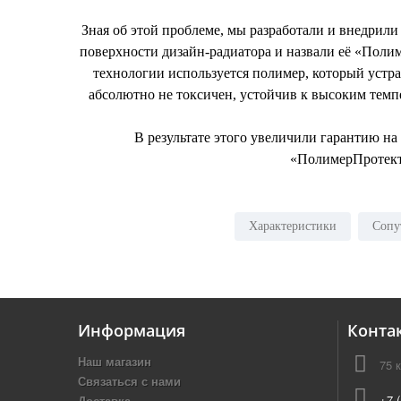
Зная об этой проблеме, мы разработали и внедри
поверхности дизайн-радиатора и назвали её «Полим
технологии используется полимер, который устра
абсолютно не токсичен, устойчив к высоким темп
В результате этого увеличили гарантию н
«ПолимерПротект»
Характеристики
Сопу
Информация
Конта
Наш магазин
75 
Связаться с нами
+7 
Доставка