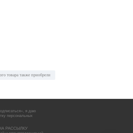
ого товара также приобрели
одписаться», я даю
отку персональных
НА РАССЫЛКУ