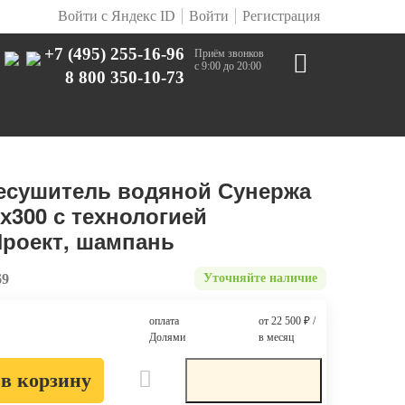
Войти с Яндекс ID
Войти
Регистрация
+7 (495) 255-16-96
Приём звонков
с 9:00 до 20:00
8 800 350-10-73
есушитель водяной Сунержа
х300 с технологией
роект, шампань
69
Уточняйте наличие
оплата
от 22 500
₽
/
Долями
в месяц
в корзину