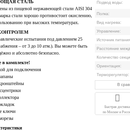
ЕЮЩАЯ СТАЛЬ
Подвод воды:
ены из пищевой нержавеющей стали AISI 304
Полка:
 марка стали хорошо противостоит окислению,
Вид нагрева:
пользованию при высоких температурах.
Управление:
КОНТРОЛЕМ
равлические испытания под давлением 25
Источник питани
абжения – от 3 до 10 атм.). Вы можете быть
дёжно и абсолютно безопасно.
Количество секци
е в комплекте!
Ориентация:
кой для подключения
Терморегулятор:
лапаны
 кронштейны
В сра
ксцентрики
оллектора
окладок
Быстрая доставк
е ключи
по Москве и Росс
морезы
теристики