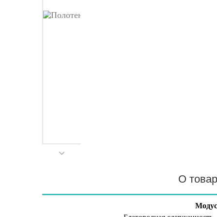
О това
Моду