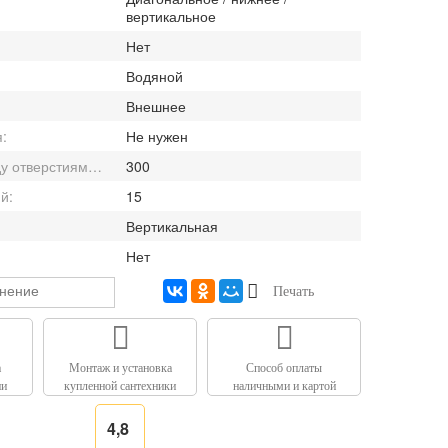
вертикальное
Нет
Водяной
Внешнее
я:
Не нужен
Расстояние между отверстиями (по центрам; min - max), мм:
300
й:
15
Вертикальная
Нет
внение
Печать
а
Монтаж и установка
Способ оплаты
ии
купленной сантехники
наличными и картой
4,8