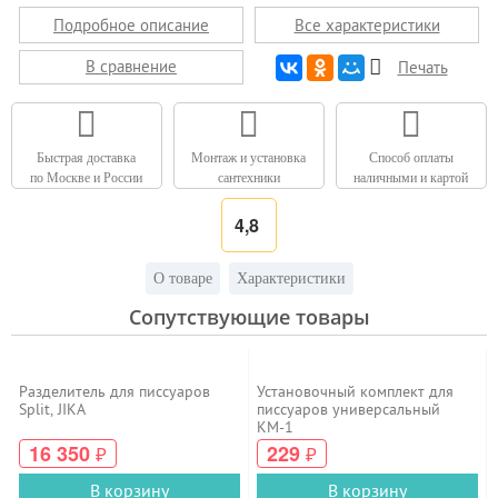
Подробное описание
Все характеристики
В сравнение
Печать
Быстрая доставка
Монтаж и установка
Способ оплаты
по Москве и России
сантехники
наличными и картой
4,8
О товаре
Характеристики
Сопутствующие товары
Разделитель для писсуаров
Установочный комплект для
Split, JIKA
писсуаров универсальный
КМ-1
16 350
229
₽
₽
В корзину
В корзину