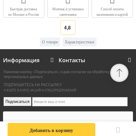
Быстрая доставка
Монтаж и установка
Способ оплаты
по Москве и России
сантехники
наличными и картой
4,8
О товаре
Характеристики
Информация
Контакты
Нажимая кнопку «Подписаться», я даю согласие на обработку
персональных данных.
ПОДПИШИТЕСЬ НА РАССЫЛКУ
И БУДТЕ В КУРСЕ АКЦИЙ И СПЕЦПРЕДЛОЖЕНИЙ
Подписаться
Добавить в корзину
© 2009 - 2026 "SVDD"
,
Политика конфиденциальности