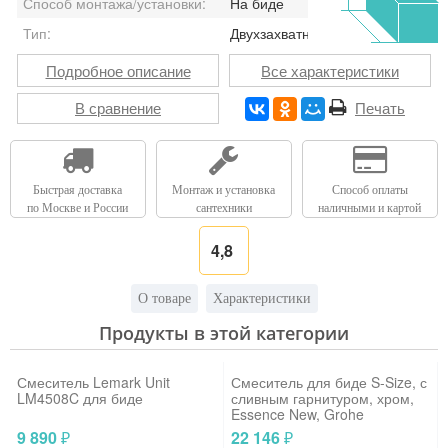
Способ монтажа/установки:
На биде
Тип:
Двухзахватный
Подробное описание
Все характеристики
В сравнение
Печать
Быстрая доставка
Монтаж и установка
Способ оплаты
по Москве и России
сантехники
наличными и картой
4,8
О товаре
Характеристики
Продукты в этой категории
Смеситель Lemark Unit
Смеситель для биде S-Size, с
LM4508C для биде
сливным гарнитуром, хром,
Essence New, Grohe
9 890
22 146
₽
₽