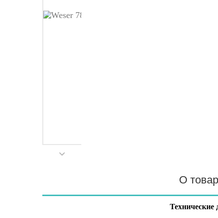
О това
Технические 