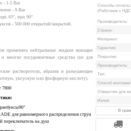
 - 1-5 Bar
Способы оплаты
ение - 9 Bar
(Работаем с НДС
opt. 65°, max 90°
Производитель:
уксов - 500 000 открытий/закрытий.
Страна:
Материал:
Гарантия:
уем применять нейтральные жидкие моющие
Покрытие:
 и многие посудомоечные средства (не для
Производитель:
еские растворители, абразив и разъедающие
Тип:
азотную, уксусную или фосфорную кислоту).
Способ монтажа/
r 7800
тики:
Излив:
ранбуксы90°
В сра
ADE для равномерного распределения струи
 переключатель на душ
мплект: