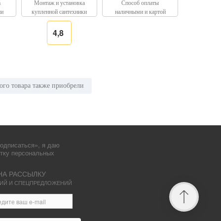
а
Монтаж и установка
Способ оплаты
ии
купленной сантехники
наличными и картой
4,8
ого товара также приобрели
одписаться», я даю
отку персональных
НА РАССЫЛКУ
КЦИЙ И СПЕЦПРЕДЛОЖЕНИЙ