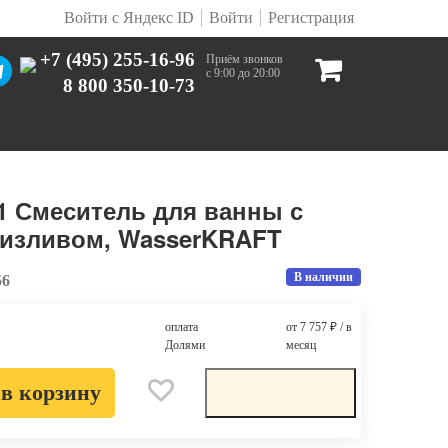
Войти с Яндекс ID
Войти
Регистрация
+7 (495) 255-16-96
Приём звонков
с 9:00 до 20:00
8 800 350-10-73
1 Смеситель для ванны с
 изливом, WasserKRAFT
В наличии
56
оплата
от 7 757
₽
/ в
Долями
месяц
в корзину