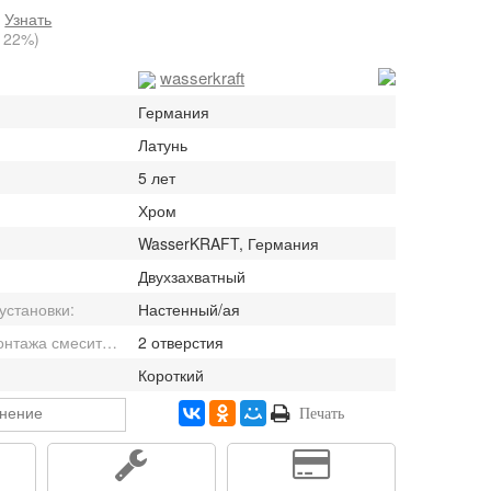
:
Узнать
 22%)
wasserkraft
Германия
Латунь
5 лет
Хром
WasserKRAFT, Германия
Двухзахватный
установки:
Настенный/ая
Отверстия для монтажа смесителя:
2 отверстия
Короткий
внение
Печать