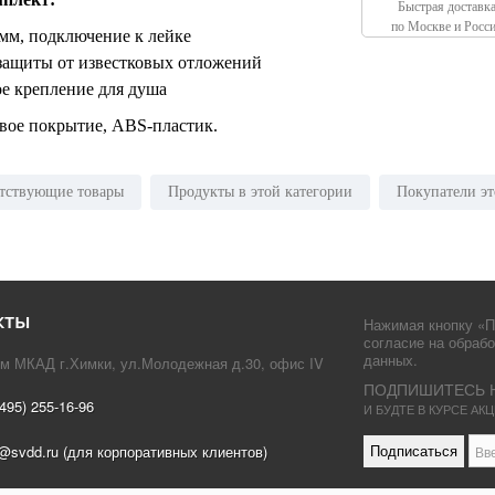
Быстрая доставк
по Москве и Росс
мм, подключение к лейке
защиты от известковых отложений
е крепление для душа
вое покрытие, ABS-пластик.
тствующие товары
Продукты в этой категории
Покупатели эт
кты
Нажимая кнопку «П
согласие на обраб
данных.
км МКАД г.Химки, ул.Молодежная д.30, офис IV
ПОДПИШИТЕСЬ 
(495) 255-16-96
И БУДТЕ В КУРСЕ А
o@svdd.ru (для корпоративных клиентов)
Подписаться