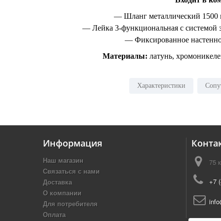
— Шланг металлический 1500 
— Лейка 3-функциональная с системой 
— Фиксированное настенно
Материалы:
латунь, хромоникеле
Характеристики
Сопу
Информация
Конта
Наш магазин
75 
Связаться с нами
+7 
Доставка
О компании
inf
Для потребителя
Оплата