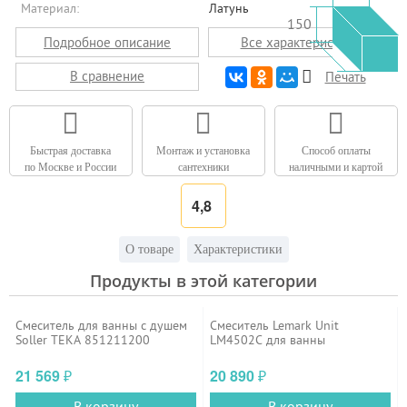
Материал:
Латунь
150
Подробное описание
Все характеристики
В сравнение
Печать
Быстрая доставка
Монтаж и установка
Способ оплаты
по Москве и России
сантехники
наличными и картой
4,8
О товаре
Характеристики
Продукты в этой категории
Смеситель для ванны с душем
Смеситель Lemark Unit
Soller TEKA 851211200
LM4502C для ванны
21 569
20 890
₽
₽
В корзину
В корзину