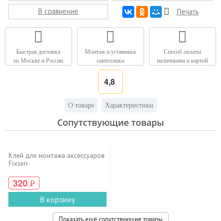
В сравнение
Печать
Быстрая доставка
Монтаж и установка
Способ оплаты
по Москве и России
сантехники
наличными и картой
4,8
О товаре
Характеристики
Сопутствующие товары
Клей для монтажа аксессуаров
Fixsen
320
₽
В корзину
Показать ещё сопутствующие товары