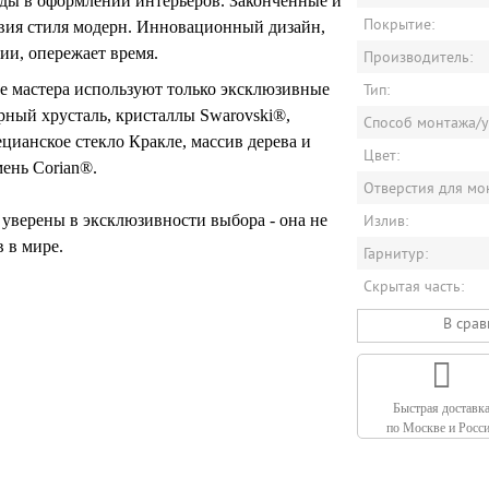
ды в оформлении интерьеров. Законченные и
Покрытие:
вия стиля модерн. Инновационный дизайн,
ии, опережает время.
Производитель:
Тип:
е мастера используют только эксклюзивные
рный хрусталь, кристаллы Swarovski®,
Способ монтажа/у
цианское стекло Кракле, массив дерева и
Цвет:
ень Corian®.
Отверстия для мо
Излив:
уверены в эксклюзивности выбора - она не
 в мире.
Гарнитур:
Скрытая часть:
В сра
Быстрая доставк
по Москве и Росс