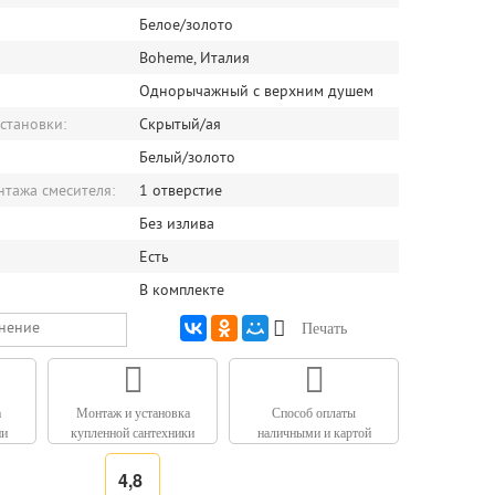
Белое/золото
Boheme, Италия
Однорычажный с верхним душем
становки:
Скрытый/ая
Белый/золото
нтажа смесителя:
1 отверстие
Без излива
Есть
В комплекте
внение
Печать
а
Монтаж и установка
Способ оплаты
ии
купленной сантехники
наличными и картой
4,8