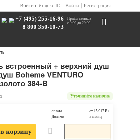
Войти с Яндекс ID
Войти
Регистрация
+7 (495) 255-16-96
Приём звонков
с 9:00 до 20:00
8 800 350-10-73
кты
ь встроенный + верхний душ
 душ Boheme VENTURO
золото 384-B
4
Уточняйте наличие
оплата
от 15 917
₽
/
Долями
в месяц
в корзину