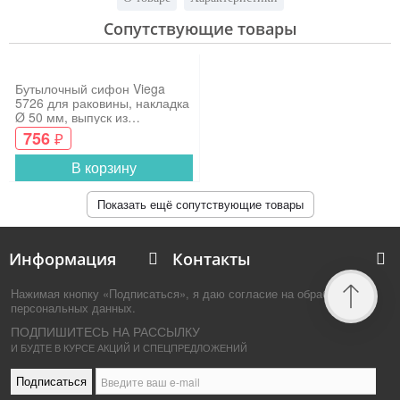
Сопутствующие товары
Бутылочный сифон Viega
5726 для раковины, накладка
Ø 50 мм, выпуск из
нержавеющей стали, пробка,
756
₽
1¼-32
В корзину
Показать ещё сопутствующие товары
Информация
Контакты
Нажимая кнопку «Подписаться», я даю согласие на обработку
персональных данных.
ПОДПИШИТЕСЬ НА РАССЫЛКУ
И БУДТЕ В КУРСЕ АКЦИЙ И СПЕЦПРЕДЛОЖЕНИЙ
Подписаться