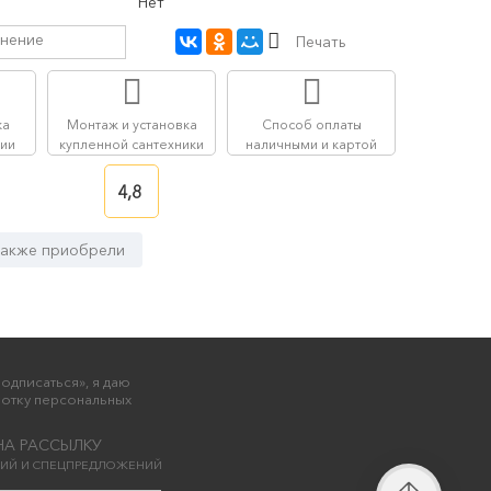
Нет
внение
Печать
ка
Монтаж и установка
Способ оплаты
сии
купленной сантехники
наличными и картой
4,8
также приобрели
одписаться», я даю
ботку персональных
НА РАССЫЛКУ
КЦИЙ И СПЕЦПРЕДЛОЖЕНИЙ