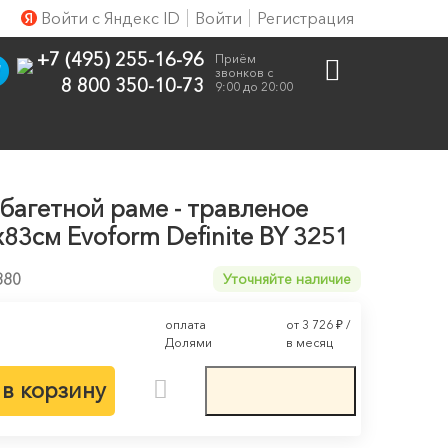
Войти с Яндекс ID
Войти
Регистрация
+7 (495) 255-16-96
Приём
звонков с
8 800 350-10-73
9:00 до 20:00
 багетной раме - травленое
83см Evoform Definite BY 3251
880
Уточняйте наличие
оплата
от 3 726
₽
/
Долями
в месяц
в корзину