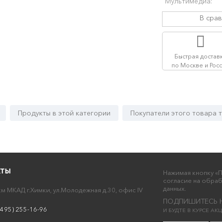
Мультимедиа:
В сра
Быстрая достав
по Москве и Рос
Продукты в этой категории
Покупатели этого товара 
кты
Нажимая кнопку «П
согласие на обра
данных.
км МКАД г.Химки, ул.Молодежная д.30, офис IV
ПОДПИШИТЕСЬ 
(495) 255-16-96
И БУДТЕ В КУРСЕ А