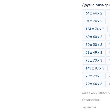
Другие размеры
64 х 64 х 2
94 х 74 х 2
134 х 74 х 2
60 х 60 х 2
70 х 50 х 2
59 х 49 х 3
73 х 73 х 3
143 х 83 х 3
79 х 79 х 3
79 х 64 х 3
Дата доставки:
0
Установка:
Гарантия: