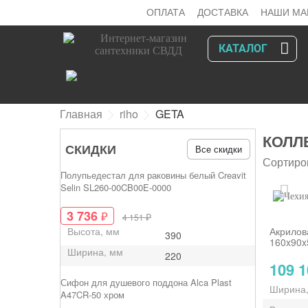
ОПЛАТА
ДОСТАВКА
НАШИ МА
КАТАЛОГ
Главная
riho
GETA
КОЛЛ
СКИДКИ
Все скидки
Сортиро
Полупьедестал для раковины белый Creavit
Selin SL260-00CB00E-0000
3 736
₽
₽
4 151
Высота, мм
Акрилов
390
160x90x
Ширина, мм
220
109 
Сифон для душевого поддона Alca Plast
Ширина
A47CR-50 хром