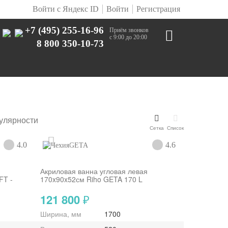
Войти с Яндекс ID
Войти
Регистрация
+7 (495) 255-16-96
Приём звонков
с 9:00 до 20:00
8 800 350-10-73
улярности
Сетка
Список
4.0
4.6
GETA
Акриловая ванна угловая левая
FT -
170x90x52см Riho GETA 170 L
121 800
₽
Ширина, мм
1700