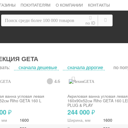
ГАЗИНЫ
ПОКУПАТЕЛЯМ
О КОМПАНИИ
КОНТАКТЫ
по ID
ЕКЦИЯ GETA
вать:
сначала дешевые
сначала дорогие
по поп
4.6
GETA
GETA
ая ванна угловая левая
Акриловая ванна угловая левая
52см Riho GETA 160 L
160x90x52см Riho GETA 160 LE
PLUG & PLAY
100
244 000
₽
₽
, мм
1600
Ширина, мм
1600