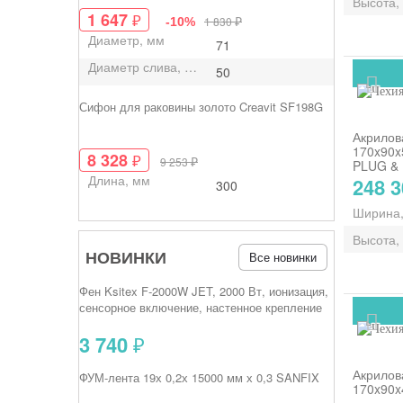
Высота,
1 647
₽
₽
1 830
-10%
Диаметр, мм
71
Диаметр слива, мм
50
Сифон для раковины золото Creavit SF198G
Акрилов
170x90x
8 328
₽
₽
9 253
PLUG &
Длина, мм
248 
300
Ширина
Высота,
НОВИНКИ
Все новинки
Фен Ksitex F‑2000W JET, 2000 Вт, ионизация,
сенсорное включение, настенное крепление
3 740
₽
Акрилов
ФУМ-лента 19х 0,2х 15000 мм х 0,3 SANFIX
170x90x