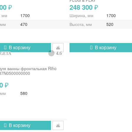
PLUG & PLAY
800
248 300
₽
₽
, мм
1700
Ширина, мм
1700
 мм
470
Высота, мм
520
В корзину
В корзину
4.6
GETA
для ванны фронтальная Riho
87N0500000000
00
₽
 мм
580
В корзину