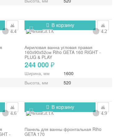
Высота, мм
520
В корзину
4.4
4.2
GETA
я
Акриловая ванна угловая правая
160x90x52см Riho GETA 160 RIGHT -
PLUG & PLAY
244 000
₽
Ширина, мм
1600
Высота, мм
520
В корзину
4.6
4.9
GETA
я
Панель для ванны фронтальная Riho
GHT -
GETA 170