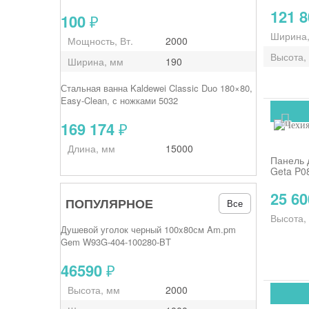
121 
100
₽
Ширина
Мощность, Вт.
2000
Высота,
Ширина, мм
190
Стальная ванна Kaldewei Classic Duo 180×80,
Easy‑Clean, с ножками 5032
169 174
₽
Длина, мм
15000
Панель 
Geta P0
25 6
ПОПУЛЯРНОЕ
Все
Высота,
Душевой уголок черный 100x80см Am.pm
Gem W93G-404-100280-BT
46590
₽
Высота, мм
2000