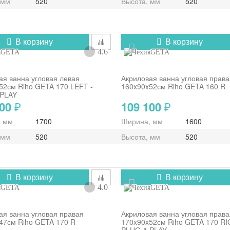
 мм
520
Высота, мм
520
В корзину
В корзину
4.6
GETA
GETA
ая ванна угловая левая
Акриловая ванна угловая права
52см Riho GETA 170 LEFT -
160x90x52см Riho GETA 160 R
 PLAY
300
109 100
₽
₽
, мм
1700
Ширина, мм
1600
 мм
520
Высота, мм
520
В корзину
В корзину
4.0
GETA
GETA
ая ванна угловая правая
Акриловая ванна угловая права
47см Riho GETA 170 R
170x90x52см Riho GETA 170 RI