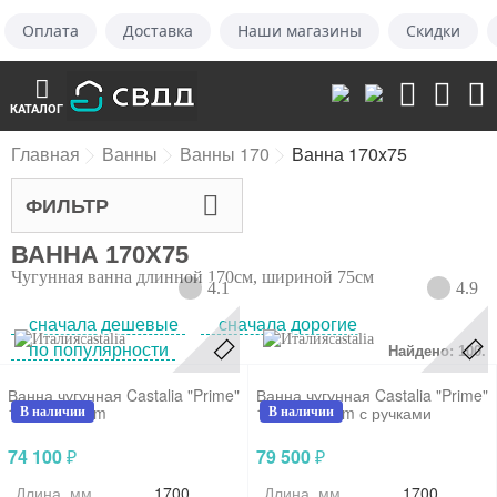
Оплата
Доставка
Наши магазины
Скидки
КАТАЛОГ
Главная
Ванны
Ванны 170
Ванна 170x75
ФИЛЬТР
ВАННА 170X75
Чугунная ванна длинной 170см, шириной 75см
4.1
4.9
сначала дешевые
сначала дорогие
castalia
castalia
по популярности
Найдено: 100.
Ванна чугунная Castalia "Prime"
Ванна чугунная Castalia "Prime"
170x75x48cm
170x75x48cm с ручками
В наличии
В наличии
74 100
79 500
₽
₽
Длина, мм
1700
Длина, мм
1700