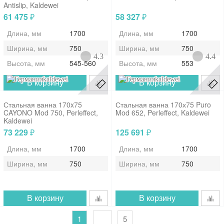
Antislip, Kaldewei
61 475
58 327
₽
₽
Длина, мм
1700
Длина, мм
1700
Ширина, мм
750
Ширина, мм
750
4.3
4.4
Высота, мм
545-560
Высота, мм
553
kaldewei
kaldewei
В корзину
В корзину
Стальная ванна 170x75
Стальная ванна 170х75 Puro
CAYONO Mod 750, Perleffect,
Mod 652, Perleffect, Kaldewei
Kaldewei
73 229
125 691
₽
₽
Длина, мм
1700
Длина, мм
1700
Ширина, мм
750
Ширина, мм
750
В корзину
В корзину
1
5