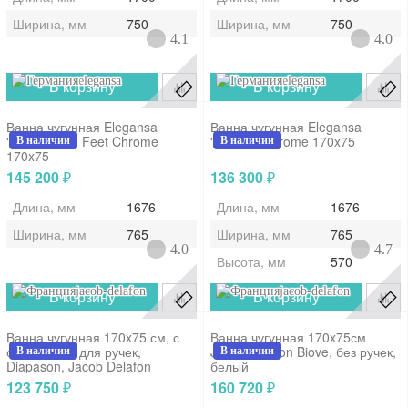
Ширина, мм
750
Ширина, мм
750
4.1
4.0
elegansa
elegansa
В корзину
В корзину
Ванна чугунная Elegansa
Ванна чугунная Elegansa
"Gretta" Iron Feet Chrome
"Schale" Chrome 170x75
В наличии
В наличии
170x75
145 200
136 300
₽
₽
Длина, мм
1676
Длина, мм
1676
Ширина, мм
765
Ширина, мм
765
4.0
4.7
Высота, мм
570
jacob-delafon
jacob-delafon
В корзину
В корзину
Ванна чугунная 170x75 см, с
Ванна чугунная 170x75см
отверстием для ручек,
Jacob Delafon Biove, без ручек,
В наличии
В наличии
Diapason, Jacob Delafon
белый
123 750
160 720
₽
₽