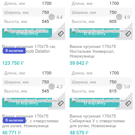
Длина, мм
1700
Длина, мм
1700
Ширина, мм
750
Ширина, мм
750
4.4
4.9
Высота, мм
545
Высота, мм
605
jacob-delafon
universal-novokuzneck
В корзину
В корзину
Ванна чугунная 170x75 см,
Ванна чугунная 170x75
Diapason, Jacob Delafon
Ностальжи Универсал,
В наличии
Новокузнецк
123 750
39 842
₽
₽
Длина, мм
1700
Длина, мм
1700
Ширина, мм
750
Ширина, мм
750
4.3
5.0
Высота, мм
545
Высота, мм
615
universal-novokuzneck
universal-novokuzneck
В корзину
В корзину
Ванна чугунная 170x75
Ванна чугунная 170x75
Ностальжи У, с отверстиями
Сибирячка У с отверстиями
В наличии
для ручек, Новокузнецк
для ручек, Новокузнецк
40 771
48 570
₽
₽