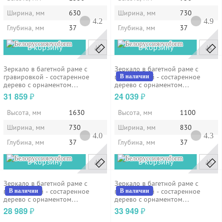
Ширина, мм
630
Ширина, мм
730
4.2
4.9
Глубина, мм
37
Глубина, мм
37
evoform
evoform
В корзину
В корзину
Зеркало в багетной раме с
Зеркало в багетной раме с
гравировкой - состаренное
гравировкой - состаренное
В наличии
дерево с орнаментом
дерево с орнаментом
73х163см...
83х110см...
31 859
24 039
₽
₽
Высота, мм
1630
Высота, мм
1100
Ширина, мм
730
Ширина, мм
830
4.0
4.3
Глубина, мм
37
Глубина, мм
37
evoform
evoform
В корзину
В корзину
Зеркало в багетной раме с
Зеркало в багетной раме с
гравировкой - состаренное
гравировкой - состаренное
В наличии
В наличии
дерево с орнаментом
дерево с орнаментом
83х138см...
83х165см...
28 989
33 949
₽
₽