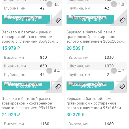
4.8
4.8
Глубина, мм
42
Глубина, мм
42
evoform
evoform
В корзину
В корзину
Зеркало в багетной раме с
Зеркало в багетной раме с
гравировкой - состаренное
гравировкой - состаренное
золото с плетением 83х83см
золото с плетением 103х103см...
Evoform...
15 979
20 589
₽
₽
Высота, мм
830
Высота, мм
1030
Ширина, мм
830
Ширина, мм
1030
4.4
4.7
Глубина, мм
42
Глубина, мм
42
evoform
evoform
В корзину
В корзину
Зеркало в багетной раме с
Зеркало в багетной раме с
гравировкой - состаренное
гравировкой - состаренное
золото с плетением 93х118см
золото с плетением 93х168см
Evoform...
Evoform...
21 929
30 379
₽
₽
Высота, мм
1180
Высота, мм
1680