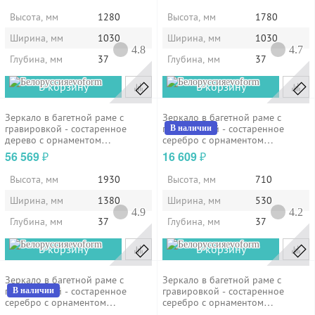
Высота, мм
1280
Высота, мм
1780
Ширина, мм
1030
Ширина, мм
1030
4.8
4.7
Глубина, мм
37
Глубина, мм
37
evoform
evoform
В корзину
В корзину
Зеркало в багетной раме с
Зеркало в багетной раме с
гравировкой - состаренное
гравировкой - состаренное
В наличии
дерево с орнаментом
серебро с орнаментом
138х193см...
53х71см...
56 569
16 609
₽
₽
Высота, мм
1930
Высота, мм
710
Ширина, мм
1380
Ширина, мм
530
4.9
4.2
Глубина, мм
37
Глубина, мм
37
evoform
evoform
В корзину
В корзину
Зеркало в багетной раме с
Зеркало в багетной раме с
гравировкой - состаренное
гравировкой - состаренное
В наличии
серебро с орнаментом
серебро с орнаментом
63х133см...
73х95см...