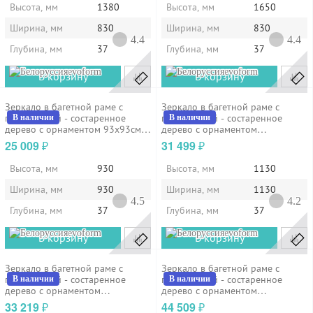
Высота, мм
1380
Высота, мм
1650
Ширина, мм
830
Ширина, мм
830
4.4
4.4
Глубина, мм
37
Глубина, мм
37
evoform
evoform
В корзину
В корзину
Зеркало в багетной раме с
Зеркало в багетной раме с
гравировкой - состаренное
гравировкой - состаренное
В наличии
В наличии
дерево с орнаментом 93х93см
дерево с орнаментом
Evoform...
113х113см...
25 009
31 499
₽
₽
Высота, мм
930
Высота, мм
1130
Ширина, мм
930
Ширина, мм
1130
4.5
4.2
Глубина, мм
37
Глубина, мм
37
evoform
evoform
В корзину
В корзину
Зеркало в багетной раме с
Зеркало в багетной раме с
гравировкой - состаренное
гравировкой - состаренное
В наличии
В наличии
дерево с орнаментом
дерево с орнаментом
103х128см...
103х178см...
33 219
44 509
₽
₽