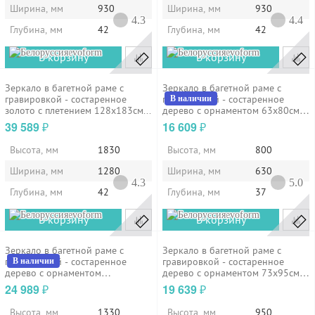
Ширина, мм
930
Ширина, мм
930
4.3
4.4
Глубина, мм
42
Глубина, мм
42
evoform
evoform
В корзину
В корзину
Зеркало в багетной раме с
Зеркало в багетной раме с
гравировкой - состаренное
гравировкой - состаренное
В наличии
золото с плетением 128х183см...
дерево с орнаментом 63х80см
Evoform...
39 589
16 609
₽
₽
Высота, мм
1830
Высота, мм
800
Ширина, мм
1280
Ширина, мм
630
4.3
5.0
Глубина, мм
42
Глубина, мм
37
evoform
evoform
В корзину
В корзину
Зеркало в багетной раме с
Зеркало в багетной раме с
гравировкой - состаренное
гравировкой - состаренное
В наличии
дерево с орнаментом
дерево с орнаментом 73х95см
63х133см...
Evoform...
24 989
19 639
₽
₽
Высота, мм
1330
Высота, мм
950