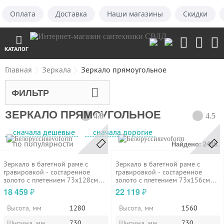
Оплата
Доставка
Наши магазины
Скидки
КАТАЛОГ
Главная
Зеркала
Зеркало прямоугольное
ФИЛЬТР
ЗЕРКАЛО ПРЯМОУГОЛЬНОЕ
4.8
4.5
сначала дешевые
сначала дорогие
evoform
evoform
по популярности
Найдено: 2485.
Зеркало в багетной раме с
Зеркало в багетной раме с
гравировкой - состаренное
гравировкой - состаренное
золото с плетением 73х128см
золото с плетением 73х156см
Evoform...
Evoform...
18 459
22 119
₽
₽
Высота, мм
1280
Высота, мм
1560
Ширина, мм
730
Ширина, мм
730