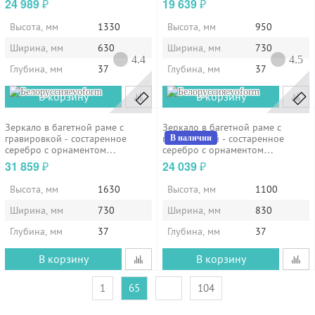
24 989
19 639
₽
₽
Высота, мм
1330
Высота, мм
950
Ширина, мм
630
Ширина, мм
730
4.4
4.5
Глубина, мм
37
Глубина, мм
37
evoform
evoform
В корзину
В корзину
Зеркало в багетной раме с
Зеркало в багетной раме с
гравировкой - состаренное
гравировкой - состаренное
В наличии
серебро с орнаментом
серебро с орнаментом
73х163см...
83х110см...
31 859
24 039
₽
₽
Высота, мм
1630
Высота, мм
1100
Ширина, мм
730
Ширина, мм
830
Глубина, мм
37
Глубина, мм
37
В корзину
В корзину
1
65
104