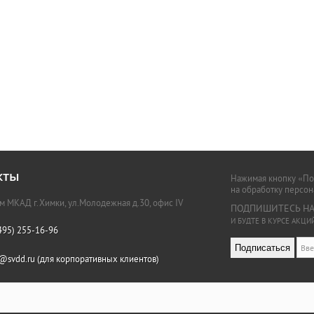
кты
Нажимая кнопку «Под
на обработку персо
км МКАД г.Химки, ул.Молодежная д.30, офис IV
ПОДПИШИТЕСЬ НА
И БУДТЕ В КУРСЕ АКЦ
495) 255-16-96
Подписаться
o@svdd.ru (для корпоративных клиентов)