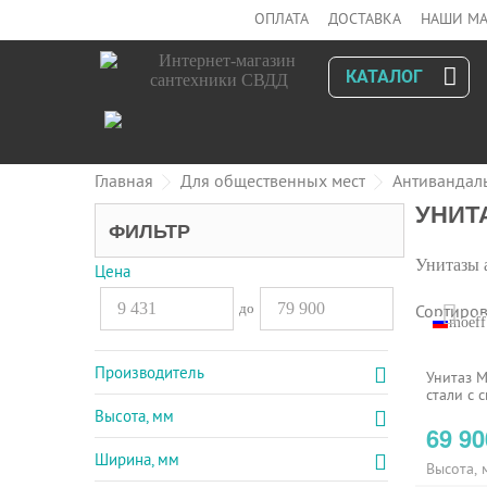
ОПЛАТА
ДОСТАВКА
НАШИ МА
КАТАЛОГ
Главная
Для общественных мест
Антивандал
УНИТ
ФИЛЬТР
Унитазы 
Цена
до
Сортиров
moeff
Производитель
Унитаз 
стали c 
Высота, мм
69 9
Ширина, мм
Высота, 