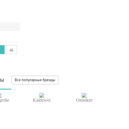
ды
Все популярные бренды
grohe
Kaldewei
Omoikiri