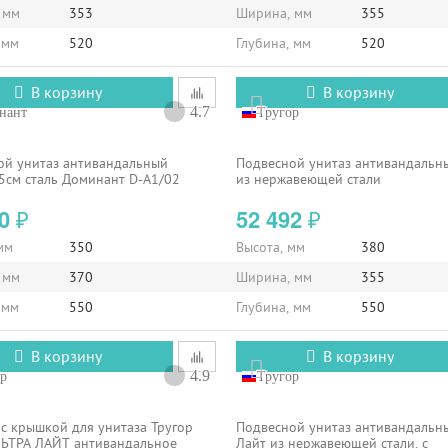
 мм
353
Ширина, мм
355
 мм
520
Глубина, мм
520
В корзину
В корзину
4.7
нант
Тругор
ой унитаз антивандальный
Подвесной унитаз антивандальн
5см сталь Доминант D-A1/02
из нержавеющей стали
90
52 492
₽
₽
мм
350
Высота, мм
380
 мм
370
Ширина, мм
355
 мм
550
Глубина, мм
550
В корзину
В корзину
4.9
р
Тругор
с крышкой для унитаза Тругор
Подвесной унитаз антивандальн
ЬТРА ЛАЙТ антивандальное
Лайт из нержавеющей стали, с