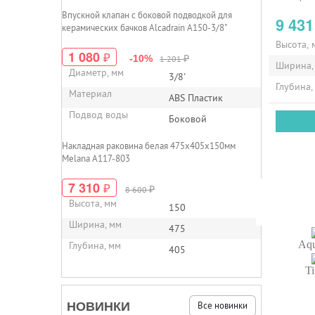
Впускной клапан с боковой подводкой для
9 43
керамических бачков Alcadrain A150-3/8"
Высота, 
1 080
₽
₽
-10%
1 201
Ширина,
Диаметр, мм
3/8'
Глубина,
Материал
ABS Пластик
Подвод воды
Боковой
Накладная раковина белая 475х405х150мм
Melana A117-803
7 310
₽
₽
8 600
Высота, мм
150
Ширина, мм
475
Aqu
Глубина, мм
405
T
НОВИНКИ
Все новинки