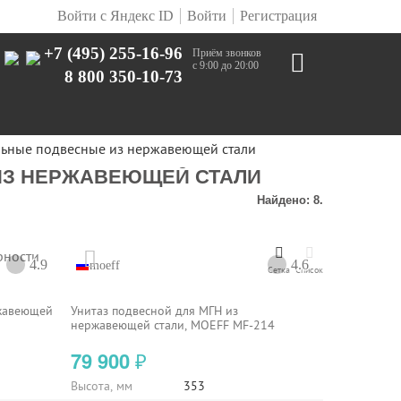
Войти с Яндекс ID
Войти
Регистрация
+7 (495) 255-16-96
Приём звонков
с 9:00 до 20:00
8 800 350-10-73
льные подвесные из нержавеющей стали
ИЗ НЕРЖАВЕЮЩЕЙ СТАЛИ
Найдено: 8.
рности
4.9
4.6
moeff
Сетка
Список
ржавеющей
Унитаз подвесной для МГН из
нержавеющей стали, MOEFF MF-214
79 900
₽
Высота, мм
353