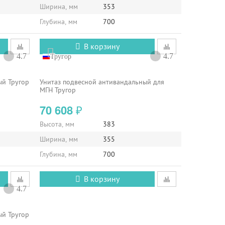
Ширина, мм
353
Глубина, мм
700
В корзину
4.7
4.7
Тругор
ый Тругор
Унитаз подвесной антивандальный для
МГН Тругор
70 608
₽
Высота, мм
383
Ширина, мм
355
Глубина, мм
700
В корзину
4.7
ый Тругор