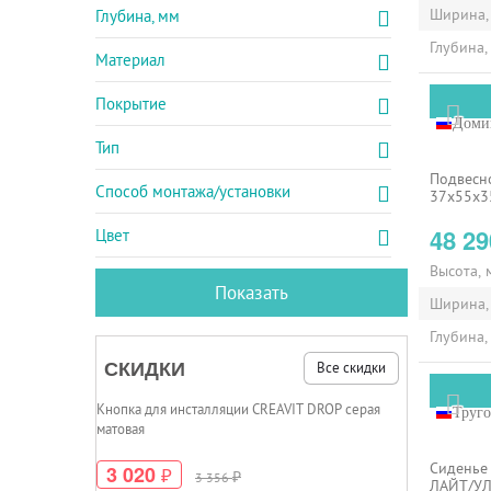
Ширина,
Глубина, мм
Глубина,
Материал
Покрытие
Доми
Тип
Подвесн
Способ монтажа/установки
37х55х3
48 2
Цвет
Высота, 
Ширина,
Глубина,
СКИДКИ
Все скидки
Кнопка для инсталляции CREAVIT DROP серая
Труго
матовая
Сиденье 
3 020
₽
₽
3 356
ЛАЙТ/УЛ