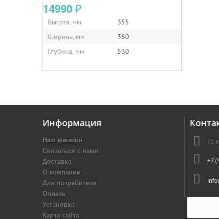
14990
₽
Высота, мм
355
Ширина, мм
360
Глубина, мм
530
Информация
Конта
Наш магазин
75 
Связаться с нами
Доставка
+7 (
О компании
inf
Для потребителя
Оплата
Установка
Карта сайта