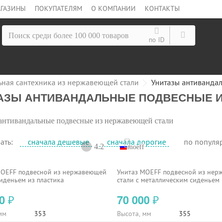
ГАЗИНЫ
ПОКУПАТЕЛЯМ
О КОМПАНИИ
КОНТАКТЫ
по ID
ьная сантехника из нержавеющей стали
Унитазы антиванда
АЗЫ АНТИВАНДАЛЬНЫЕ ПОДВЕСНЫЕ 
антивандальные подвесные из нержавеющей стали
ать:
сначала дешевые
сначала дорогие
по популя
4.2
moeff
MOEFF подвесной из нержавеющей
Унитаз MOEFF подвесной из не
сиденьем из пластика
стали c металлическим сиденьем
00
70 000
₽
₽
мм
353
Высота, мм
355