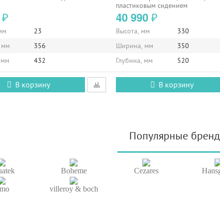
пластиковым сидением
1
40 990
₽
₽
мм
23
Высота, мм
330
 мм
356
Ширина, мм
350
 мм
432
Глубина, мм
520
В корзину
В корзину
Популярные брен
atek
Boheme
Cezares
Hans
imo
villeroy & boch