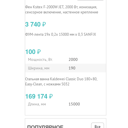
Фен Ksitex F‑2000W JET, 2000 Вт, ионизация,
сенсорное включение, настенное крепление
3 740
₽
ФУМ-лента 19х 0,2х 15000 мм х 0,3 SANFIX
100
₽
Мощность, Вт.
2000
Ширина, мм
190
Стальная ванна Kaldewei Classic Duo 180×80,
Easy‑Clean, с ножками 5032
169 174
₽
Длина, мм
15000
ПОПУЛЯРНОЕ
Все