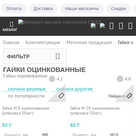
Оплата
Доставка
Наши магазины
Скидки
КАТАЛОГ
Главная
Комплектующие
Метизная продукция
Гайки о
ФИЛЬТР
ГАЙКИ ОЦИНКОВАННЫЕ
Гайки оцинкованные
4.1
4.8
сначала дешевые
сначала дорогие
по популярности
Найдено: 16.
Гайка М 8 оцинкованная
Гайка М 10 оцинкованная
(упаковка 50шт.)
(упаковка 50шт.)
53
83
₽
₽
Диаметр, мм
М8
Диаметр, мм
М10