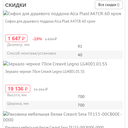
СКИДКИ
Все скидки
Сифон для душевого поддона Alca Plast A47CR-60 хром
1 647
₽
₽
-10%
1 830
Диаметр, мм
91
Способ монтажа/установки
40
Зеркало черное 70см Creavit Legno LG4001.01.SS
19 136
₽
₽
21 262
Высота, мм
700
Ширина, мм
700
Раковина мебельная белая Creavit Sera TF155-00CB00E-0000