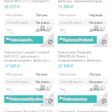
Blend M35 210 с поворотным
фильтру, черный матовый,
изливом, черный матовый
RULBLLFi05
₽
₽
36 570
13 380
Материал
Латунь
Материал
Нержавеющая
Способ монтажа/установки
На раковину/мойку
Способ монтажа/установки
На раковину
4.4
4.5
Тип
Для мойки
Тип
Для мойки
В корзину
В корзину
Lemark
Paulmark
Смеситель Lemark Comfort
Смеситель Paulmark
LM3070C для кухни с
UNIVERSAL Basis с
подключением к фильтру с
подключением к фильтру
питьевой водой
для воды, с вытяжным
₽
₽
17 065
32 900
шлангом, Антрацит
Материал
Латунь
Материал
Латунь
Способ монтажа/установки
На раковину/мойку
Способ монтажа/установки
На раковину
4.5
4.5
Тип
Однозахватный
Тип
Для мойки
В корзину
В корзину
rossinka-silvermix
seaman
Смеситель Rossinka Z35-35U-
Смеситель Seaman Barcelone