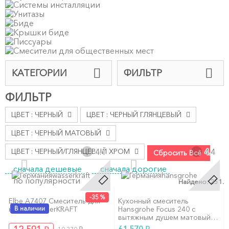
КАТЕГОРИИ
ФИЛЬТР
ФИЛЬТР
ЦВЕТ : ЧЕРНЫЙ
ЦВЕТ : ЧЕРНЫЙ ГЛЯНЦЕВЫЙ
ЦВЕТ : ЧЕРНЫЙ МАТОВЫЙ
4.1
4.4
ЦВЕТ : ЧЕРНЫЙ/ГЛЯНЦЕВЫЙ ХРОМ
Сбросить Всё
сначала дешевые
сначала дорогие
wasserkraft
hansgrohe
по популярности
Найдено: 251.
-35 %
Elbe A7407 Смеситель для
Кухонный смеситель
кухни, WasserKRAFT
В наличии
Hansgrohe Focus 240 с
вытяжным душем матовый
черный
₽