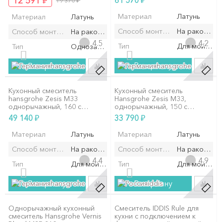
₽
₽
12 591
61 570
19 370
Материал
Латунь
Материал
Латунь
Способ монтажа/установки
На раковину
Способ монтажа/установки
На раковину/мойку
4.5
4.2
Тип
Для мойки
Тип
Однозахватный
В корзину
В корзину
hansgrohe
hansgrohe
Кухонный смеситель
Кухонный смеситель
hansgrohe Zesis M33
Hansgrohe Zesis M33,
однорычажный, 160 с
однорычажный, 150 с
вытяжным душем, 2jet,
вытяжным душем, 2jet,
₽
₽
49 140
33 790
матовый черный 74801670
матовый черный
Материал
Латунь
Материал
Латунь
Способ монтажа/установки
На раковину/мойку
Способ монтажа/установки
На раковину
4.4
4.9
Тип
Для мойки
Тип
Для мойки
В корзину
В корзину
hansgrohe
iddis
Однорычажный кухонный
Смеситель IDDIS Rule для
смеситель Hansgrohe Vernis
кухни c подключением к