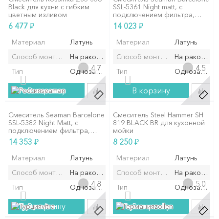
Black для кухни с гибким
SSL-5361 Night matt, с
цветным изливом
подключением фильтра,
черный матовый
₽
₽
6 477
14 023
Материал
Латунь
Материал
Латунь
Способ монтажа/установки
На раковину/мойку
Способ монтажа/установки
На раковину
4.7
4.5
Тип
Однозахватный
Тип
Однозахват
В корзину
В корзину
seaman
Смеситель Seaman Barcelone
Смеситель Steel Hammer SH
SSL-5382 Night Matt, с
819 BLACK BR для кухонной
подключением фильтра,
мойки
черный матовый
₽
₽
14 353
8 250
Материал
Латунь
Материал
Латунь
Способ монтажа/установки
На раковину/мойку
Способ монтажа/установки
На раковину
4.8
5.0
Тип
Однозахватный
Тип
Однозахват
В корзину
В корзину
vitra
zollen