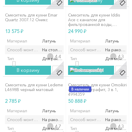
В корзину
В корзину
iddis
Смеситель для кухни Emar
Смеситель для кухни Iddis
Quartz 3007.12 Оникс
Ace с каналом для
фильтрованной воды,
черный матовый
₽
₽
13 575
24 990
Материал
Латунь
Материал
Латунь
Способ монтажа/установки
На столешницу
Способ монтажа/установки
На раковину
4.4
4.3
Тип
Для раковины
Тип
Для мойки
В корзину
В корзину
omoikiri
Смеситель для кухни Ledeme
Смеситель для кухни Omoikiri
L4698B черный матовый
AKITA-S GB графит, 3 в 1,
В наличии
4994359
₽
₽
2 785
50 888
Материал
Латунь
Материал
Латунь
Способ монтажа/установки
На раковину/мойку
Способ монтажа/установки
На раковину
4.7
4.3
Тип
Для мойки
Тип
Для мойки