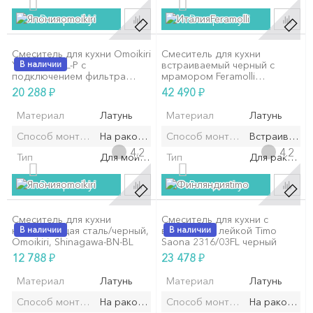
В корзину
В корзину
omoikiri
Feramolli
Смеситель для кухни Omoikiri
Смеситель для кухни
Yamada-P BL-P с
В наличии
встраиваемый черный с
подключением фильтра
мрамором Feramolli
воды, черный
NO7816MSB
₽
₽
20 288
42 490
Материал
Латунь
Материал
Латунь
Способ монтажа/установки
На раковину/мойку
Способ монтажа/установки
Встраиваемы
4.2
4.2
Тип
Для мойки
Тип
Для раковин
В корзину
В корзину
omoikiri
timo
Смеситель для кухни
Смеситель для кухни с
нержавеющая сталь/черный,
В наличии
выдвижной лейкой Timo
В наличии
Omoikiri, Shinagawa-BN-BL
Saona 2316/03FL черный
₽
₽
12 788
23 478
Материал
Латунь
Материал
Латунь
Способ монтажа/установки
На раковину/мойку
Способ монтажа/установки
На раковину