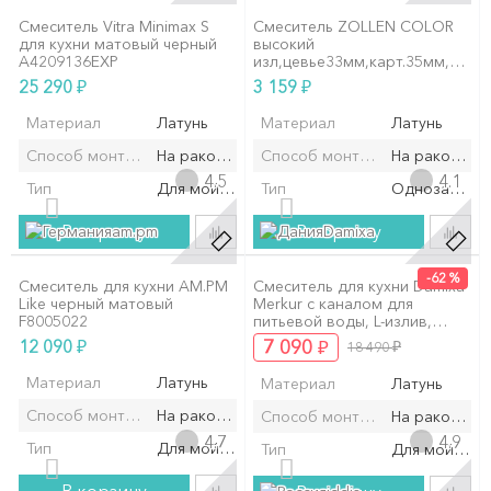
Смеситель Vitra Minimax S
Смеситель ZOLLEN COLOR
для кухни матовый черный
высокий
A4209136EXP
изл,цевье33мм,карт.35мм,
черный (CO71611832BL)
₽
₽
25 290
3 159
Материал
Латунь
Материал
Латунь
Способ монтажа/установки
На раковину/мойку
Способ монтажа/установки
На раковину
4.5
4.1
Тип
Для мойки
Тип
Однозахват
В корзину
В корзину
am.pm
Damixa
-62 %
Смеситель для кухни AM.PM
Смеситель для кухни Damixa
Like черный матовый
Merkur с каналом для
F8005022
питьевой воды, L-излив,
черный
₽
₽
12 090
7 090
₽
18 490
Материал
Латунь
Материал
Латунь
Способ монтажа/установки
На раковину/мойку
Способ монтажа/установки
На раковину
4.7
4.9
Тип
Для мойки
Тип
Для мойки