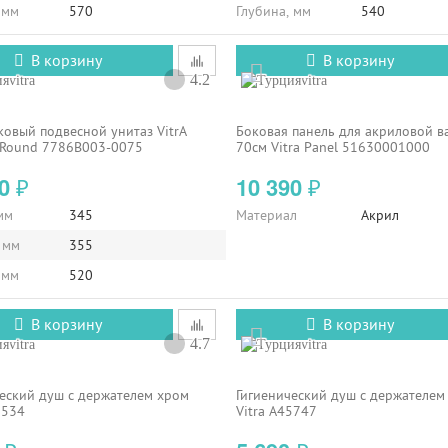
 мм
570
Глубина, мм
540
В корзину
В корзину
4.2
vitra
vitra
овый подвесной унитаз VitrA
Боковая панель для акриловой в
 Round 7786B003-0075
70см Vitra Panel 51630001000
90
10 390
₽
₽
мм
345
Материал
Акрил
 мм
355
 мм
520
В корзину
В корзину
4.7
vitra
vitra
еский душ с держателем хром
Гигиенический душ с держателем
5534
Vitra A45747