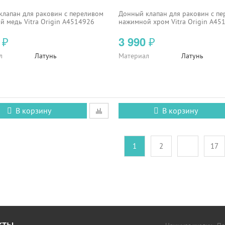
клапан для раковин с переливом
Донный клапан для раковин с п
 медь Vitra Origin A4514926
нажимной хром Vitra Origin A45
0
3 990
₽
₽
л
Латунь
Материал
Латунь
В корзину
В корзину
1
2
17
кты