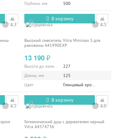
Глубина, мм
500
В корзину
4.3
4.5
vitra
анны
Высокий смеситель Vitra Minimax S для
раковины A41990EXP
13 190
₽
Высота до излива, мм
227
Длина, мм
125
Цвет
Глянцевый хром
В корзину
4.5
4.0
vitra
 хром
Гигиенический душ с держателем черный
Vitra A4574736