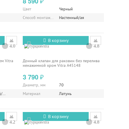
8 590
₽
Цвет
Черный
я
Способ монтажа/установки
Настенный/ая
В корзину
4.0
4.8
vitra
м Vitra
Донный клапан для раковин без перелива
ненажимной хром Vitra A45148
3 790
₽
Диаметр, мм
70
й/ая
Материал
Латунь
В корзину
4.2
4.8
vitra