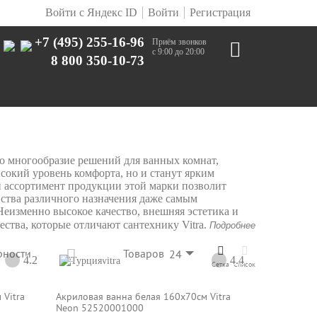
Войти с Яндекс ID
Войти
Регистрация
+7 (495) 255-16-96
Приём звонков
с 9:00 до 20:00
8 800 350-10-73
то многообразие решений для ванных комнат,
ысокий уровень комфорта, но и станут ярким
 ассортимент продукции этой марки позволит
ства различного назначения даже самым
еизменно высокое качество, внешняя эстетика и
ства, которые отличают сантехнику Vitra.
Подробнее
рности
Товаров
24
4.2
4.4
vitra
Сетка
Список
 Vitra
Акриловая ванна белая 160x70см Vitra
Neon 52520001000