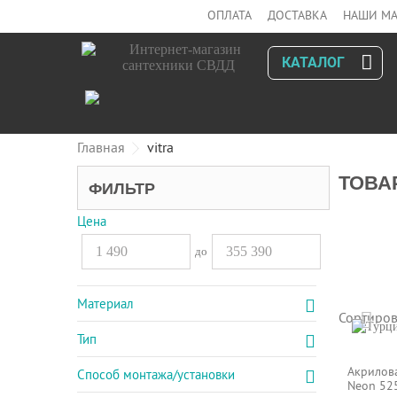
ОПЛАТА
ДОСТАВКА
НАШИ МА
КАТАЛОГ
Главная
vitra
ТОВА
ФИЛЬТР
Цена
до
Материал
Сортиров
Тип
Акрилова
Способ монтажа/установки
Neon 52