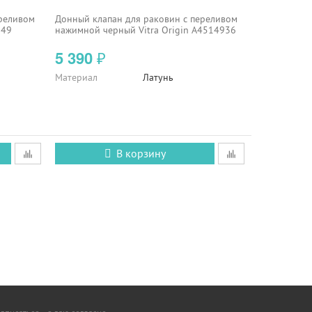
ереливом
Донный клапан для раковин с переливом
149
нажимной черный Vitra Origin A4514936
5 390
₽
Материал
Латунь
В корзину