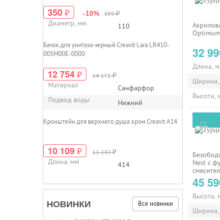
350
₽
₽
-10%
389
Диаметр, мм
Акрилова
110
Optimum
Бачок для унитаза черный Creavit Lara LR410-
32 9
00SM00E-0000
Длина, 
12 754
₽
₽
14 171
Ширина,
Материал
Санфарфор
Высота, 
Подвод воды
Нижний
Кронштейн для верхнего душа хром Creavit A14
10 109
₽
₽
11 232
Безободк
Длина, мм
Nest c ф
414
смесител
моющего
45 5
Высота, 
НОВИНКИ
Все новинки
Ширина,