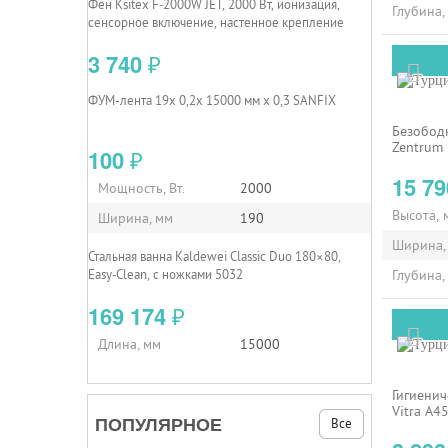
Фен Ksitex F‑2000W JET, 2000 Вт, ионизация,
Глубина,
сенсорное включение, настенное крепление
3 740
₽
ФУМ-лента 19х 0,2х 15000 мм х 0,3 SANFIX
Безободк
Zentrum
100
₽
15 7
Мощность, Вт.
2000
Высота, 
Ширина, мм
190
Ширина,
Стальная ванна Kaldewei Classic Duo 180×80,
Easy‑Clean, с ножками 5032
Глубина,
169 174
₽
Длина, мм
15000
Гигиенич
Vitra A4
ПОПУЛЯРНОЕ
Все