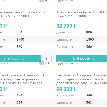
vitra
vitra
я ванна белая 170x75см Vitra
Акриловая ванна белая 180x80см
 Neo 64570001000
Neon 52540001000
90
32 790
₽
₽
мм
750
Длина, мм
800
 мм
1700
Ширина, мм
1800
мм
560
Высота, мм
560
В корзину
В корзину
4.6
vitra
vitra
овый подвесной унитаз VitrA
Безободковый подвесной унитаз 
ункцией биде, встроенным
Sento черный матовый, тонкое
ем, с бачком VitrA Fresh для
дюропластовое сиденье микроли
 средства
7748B083-0101
90
24 990
₽
₽
мм
350
Высота, мм
340
 мм
355
Ширина, мм
365