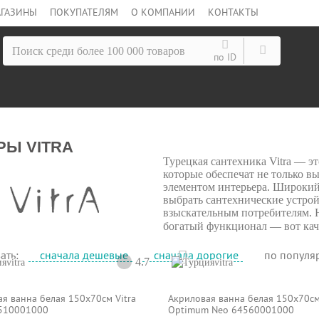
ГАЗИНЫ
ПОКУПАТЕЛЯМ
О КОМПАНИИ
КОНТАКТЫ
по ID
РЫ VITRA
Турецкая сантехника Vitra — э
которые обеспечат не только в
элементом интерьера. Широкий
выбрать сантехнические устрой
взыскательным потребителям. Н
богатый функционал — вот каче
ать:
сначала дешевые
сначала дорогие
по популя
4.7
vitra
vitra
я ванна белая 150x70см Vitra
Акриловая ванна белая 150x70см
510001000
Optimum Neo 64560001000