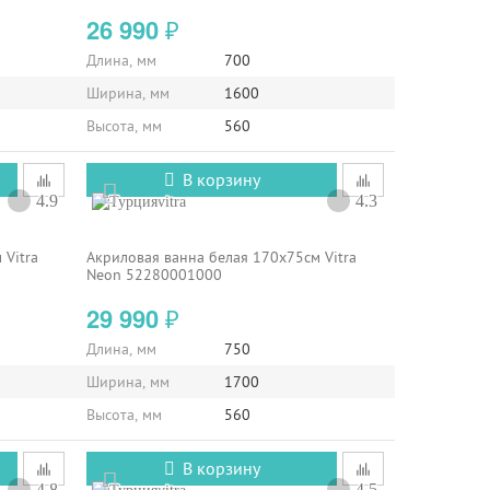
26 990
₽
Длина, мм
700
Ширина, мм
1600
Высота, мм
560
В корзину
4.9
4.3
vitra
 Vitra
Акриловая ванна белая 170x75см Vitra
Neon 52280001000
29 990
₽
Длина, мм
750
Ширина, мм
1700
Высота, мм
560
В корзину
4.8
4.5