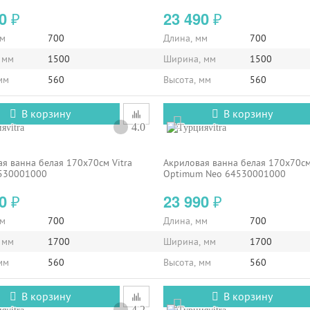
90
23 490
₽
₽
мм
700
Длина, мм
700
 мм
1500
Ширина, мм
1500
мм
560
Высота, мм
560
В корзину
В корзину
4.0
vitra
vitra
я ванна белая 170x70см Vitra
Акриловая ванна белая 170x70см
530001000
Optimum Neo 64530001000
90
23 990
₽
₽
мм
700
Длина, мм
700
 мм
1700
Ширина, мм
1700
мм
560
Высота, мм
560
В корзину
В корзину
4.2