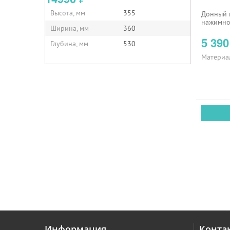
Высота, мм
355
Донный 
нажимной
Ширина, мм
360
5 39
Глубина, мм
530
Материа
Информация
Конта