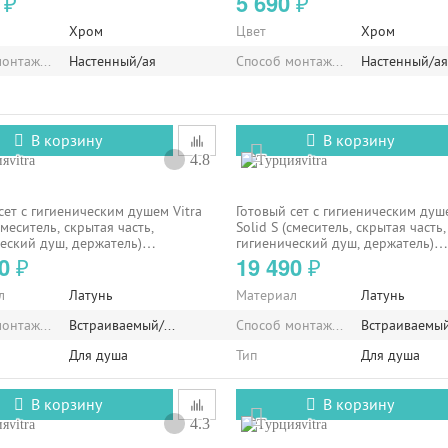
0
5 690
₽
₽
Хром
Цвет
Хром
монтажа/установки
Настенный/ая
Способ монтажа/установки
Настенный/а
В корзину
В корзину
4.8
vitra
vitra
сет с гигиеническим душем Vitra
Готовый сет с гигиеническим душе
смеситель, скрытая часть,
Solid S (смеситель, скрытая часть,
еский душ, держатель)
гигиенический душ, держатель)
EXP
A49271EXP
90
19 490
₽
₽
л
Латунь
Материал
Латунь
монтажа/установки
Встраиваемый/ая
Способ монтажа/установки
Встраиваемы
Для душа
Тип
Для душа
В корзину
В корзину
4.3
vitra
vitra