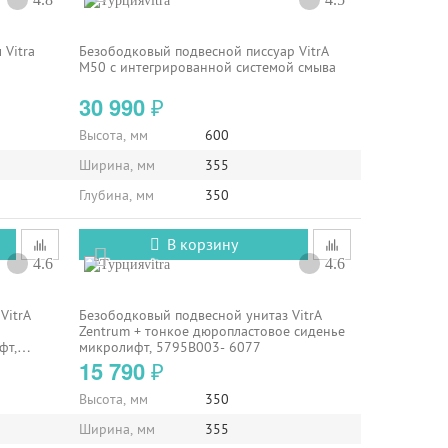
vitra
 Vitra
Безободковый подвесной писсуар VitrA
M50 с интегрированной системой смыва
30 990
₽
Высота, мм
600
Ширина, мм
355
Глубина, мм
350
В корзину
4.6
4.6
vitra
VitrA
Безободковый подвесной унитаз VitrA
Zentrum + тонкое дюропластовое сиденье
фт,
микролифт, 5795B003- 6077
15 790
₽
Высота, мм
350
Ширина, мм
355