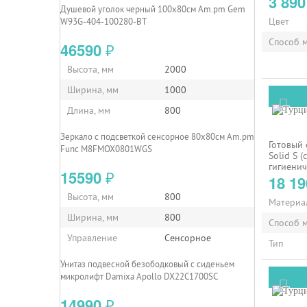
3 89
Душевой уголок черный 100x80см Am.pm Gem
Цвет
W93G-404-100280-BT
Способ 
46590
₽
Высота, мм
2000
Ширина, мм
1000
Длина, мм
800
Зеркало с подсветкой сенсорное 80х80см Am.pm
Готовый 
Func M8FMOX0801WGS
Solid S (
гигиенич
15590
₽
A49226
18 1
Высота, мм
800
Материа
Ширина, мм
800
Способ 
Управление
Сенсорное
Тип
Унитаз подвесной безободковый с сиденьем
микролифт Damixa Apollo DX22C1700SC
14990
₽