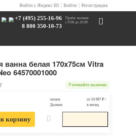
Войти с Яндекс ID
Войти
Регистрация
+7 (495) 255-16-96
Приём звонков
с 9:00 до 20:00
8 800 350-10-73
 ванна белая 170x75см Vitra
eo 64570001000
7
Уточняйте наличие
оплата
от 10 997
₽
/
Долями
в месяц
в корзину