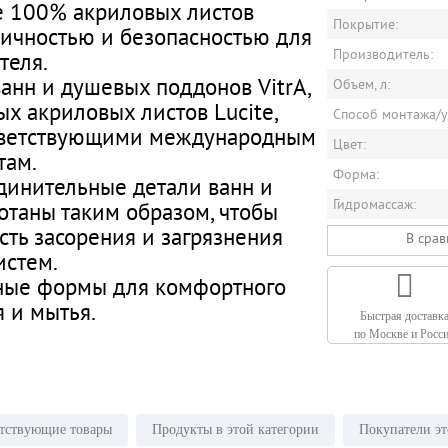
е 100% акриловых листов
Покрытие:
ничностью и безопасностью для
Производитель:
теля.
анн и душевых поддонов VitrA,
Объем, л:
х акриловых листов Lucite,
Способ монтажа/у
ответствующими международным
Цвет:
там.
Форма:
динительные детали ванн и
Гидромассаж:
отаны таким образом, чтобы
ть засорения и загрязнения
В сра
истем.
ные формы для комфортного
 и мытья.
Быстрая доставк
по Москве и Росс
тствующие товары
Продукты в этой категории
Покупатели эт