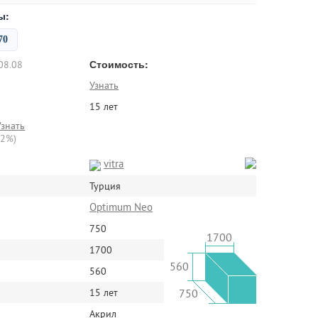
ы:
70
Стоимость:
08.08
Узнать
15 лет
Узнать
22%)
vitra
Турция
Optimum Neo
750
1700
1700
560
560
15 лет
750
Акрил