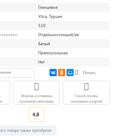
Глянцевое
Vitra, Турция
510
становки:
Отдельностоящий/ая
Белый
Прямоугольная
Нет
внение
Печать
а
Монтаж и установка
Способ оплаты
ии
купленной сантехники
наличными и картой
4,8
ого товара также приобрели