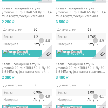
Клапан пожарный латунь
Клапан пожарный латунь
угловой 90 гр КПАЛ 50 Ду 50 1,6
угловой 90 гр КПАЛ 65 Ду 65 1,6
МПа муфта/соединительная
МПа муфта/соединительная
головка 50 мм Апогей 110053
головка 65 мм Апогей 110055
2 250
3 550
₽
₽
Диаметр, мм
50
Диаметр, мм
65
Вес, кг
1.2
Вес, кг
1.765
4.6
4.9
Материал
Латунь
Материал
Латунь
Апогей
Апогей
В корзину
В корзину
Клапан пожарный латунь
Клапан пожарный латунь
угловой 90 гр КПЛМ 50-1 Ду 50
угловой 90 гр КПЛМ 50-1 Ду 50
1,6 МПа муфта-цапка Апогей
1,6 МПа муфта-цапка с датчиком
110009
положения ДППК 20.5 Апогей
2 380
3 490
₽
₽
110010
Диаметр, мм
50
Диаметр, мм
50
Вес, кг
0,986
Вес, кг
1.08
4.8
4.1
Материал
Латунь
Материал
Латунь
Апогей
Апогей