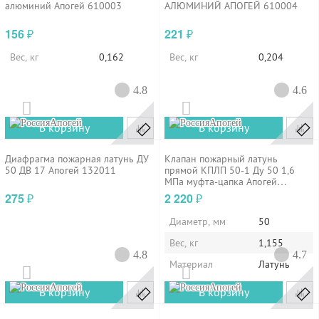
алюминий Апогей 610003
АЛЮМИНИЙ АПОГЕЙ 610004
156
221
₽
₽
Вес, кг
0,162
Вес, кг
0,204
4.8
4.6
Апогей
Апогей
В корзину
В корзину
Диафрагма пожарная латунь ДУ
Клапан пожарный латунь
50 ДВ 17 Апогей 132011
прямой КПЛП 50-1 Ду 50 1,6
МПа муфта-цапка Апогей
110017
275
2 220
₽
₽
Диаметр, мм
50
Вес, кг
1,155
4.8
4.7
Материал
Латунь
Апогей
Апогей
В корзину
В корзину