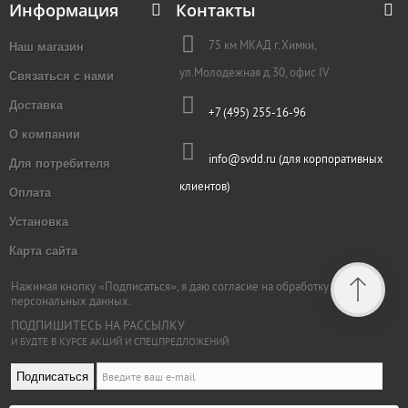
Информация
Контакты
Наш магазин
75 км МКАД г.Химки,
ул.Молодежная д.30, офис IV
Связаться с нами
Доставка
+7 (495) 255-16-96
О компании
info@svdd.ru (для корпоративных
Для потребителя
клиентов)
Оплата
Установка
Карта сайта
Нажимая кнопку «Подписаться», я даю согласие на обработку
персональных данных.
ПОДПИШИТЕСЬ НА РАССЫЛКУ
И БУДТЕ В КУРСЕ АКЦИЙ И СПЕЦПРЕДЛОЖЕНИЙ
Подписаться