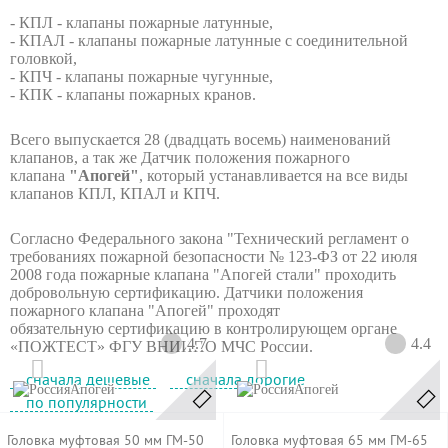
- КПЛ - клапаны пожарные латунные,
- КПАЛ - клапаны пожарные латунные с соединительной
головкой,
- КПЧ - клапаны пожарные чугунные,
- КПК - клапаны пожарных кранов.
Всего выпускается 28 (двадцать восемь) наименований
клапанов, а так же Датчик положения пожарного
клапана
"Апогей"
, который устанавливается на все виды
клапанов КПЛ, КПАЛ и КПЧ.
Согласно Федерального закона "Технический регламент о
требованиях пожарной безопасности № 123-ФЗ от 22 июля
2008 года пожарные клапана "Апогей стали" проходить
добровольную сертификацию. Датчики положения
пожарного клапана "Апогей" проходят
обязательную сертификацию в контролирующем органе
4.7
4.4
«ПОЖТЕСТ» ФГУ ВНИИПО МЧС России.
сначала дешевые
сначала дорогие
Апогей
Апогей
по популярности
Головка муфтовая 50 мм ГМ-50
Головка муфтовая 65 мм ГМ-65