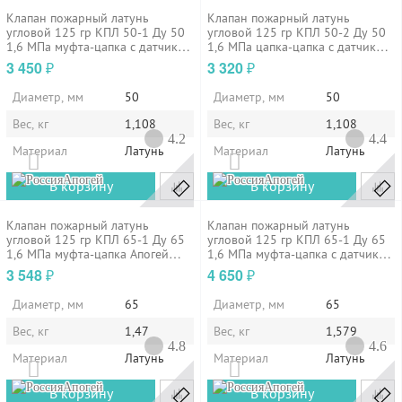
Клапан пожарный латунь
Клапан пожарный латунь
угловой 125 гр КПЛ 50-1 Ду 50
угловой 125 гр КПЛ 50-2 Ду 50
1,6 МПа муфта-цапка с датчиком
1,6 МПа цапка-цапка с датчиком
положения ДППК 20.5 Апогей
положения ДППК 20.5 Апогей
3 450
3 320
₽
₽
110002
110004
Диаметр, мм
50
Диаметр, мм
50
Вес, кг
1,108
Вес, кг
1,108
4.2
4.4
Материал
Латунь
Материал
Латунь
Апогей
Апогей
В корзину
В корзину
Клапан пожарный латунь
Клапан пожарный латунь
угловой 125 гр КПЛ 65-1 Ду 65
угловой 125 гр КПЛ 65-1 Ду 65
1,6 МПа муфта-цапка Апогей
1,6 МПа муфта-цапка с датчиком
110005
положения ДППК 23 Апогей
3 548
4 650
₽
₽
110006
Диаметр, мм
65
Диаметр, мм
65
Вес, кг
1,47
Вес, кг
1,579
4.8
4.6
Материал
Латунь
Материал
Латунь
Апогей
Апогей
В корзину
В корзину