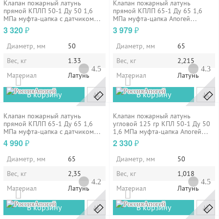
Клапан пожарный латунь
Клапан пожарный латунь
прямой КПЛП 50-1 Ду 50 1,6
прямой КПЛП 65-1 Ду 65 1,6
МПа муфта-цапка с датчиком
МПа муфта-цапка Апогей
положения ДППК 20,5 Апогей
110019
3 320
3 979
₽
₽
110018
Диаметр, мм
50
Диаметр, мм
65
Вес, кг
1.33
Вес, кг
2,215
4.5
4.3
Материал
Латунь
Материал
Латунь
Апогей
Апогей
В корзину
В корзину
Клапан пожарный латунь
Клапан пожарный латунь
прямой КПЛП 65-1 Ду 65 1,6
угловой 125 гр КПЛ 50-1 Ду 50
МПа муфта-цапка с датчиком
1,6 МПа муфта-цапка Апогей
положения ДППК 23 Апогей
110001
4 990
2 330
₽
₽
110020
Диаметр, мм
65
Диаметр, мм
50
Вес, кг
2,35
Вес, кг
1,018
4.2
4.5
Материал
Латунь
Материал
Латунь
Апогей
Апогей
В корзину
В корзину