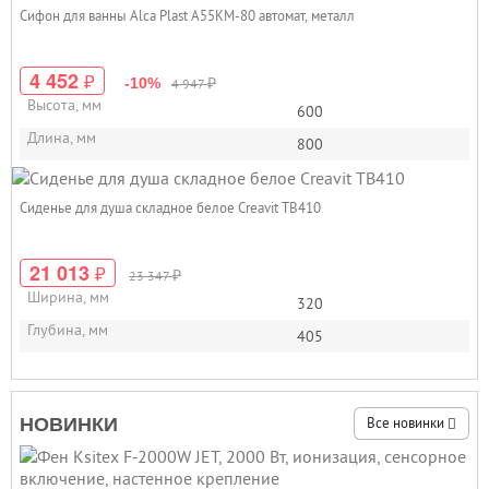
Сифон для ванны Alca Plast A55KM-80 автомат, металл
4 452
₽
₽
-10%
4 947
Высота, мм
600
Длина, мм
800
Сиденье для душа складное белое Creavit TB410
21 013
₽
₽
23 347
Ширина, мм
320
Глубина, мм
405
НОВИНКИ
Все новинки