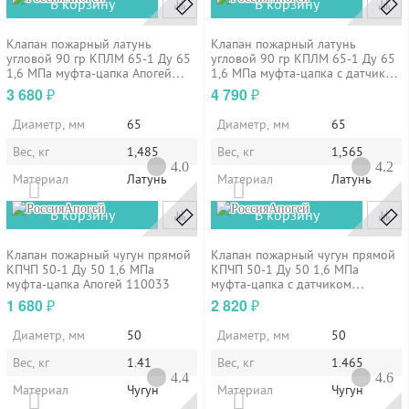
В корзину
В корзину
Клапан пожарный латунь
Клапан пожарный латунь
угловой 90 гр КПЛМ 65-1 Ду 65
угловой 90 гр КПЛМ 65-1 Ду 65
1,6 МПа муфта-цапка Апогей
1,6 МПа муфта-цапка с датчиком
110013
положения ДППК 23 Апогей
3 680
4 790
₽
₽
110014
Диаметр, мм
65
Диаметр, мм
65
Вес, кг
1,485
Вес, кг
1,565
4.0
4.2
Материал
Латунь
Материал
Латунь
Апогей
Апогей
В корзину
В корзину
Клапан пожарный чугун прямой
Клапан пожарный чугун прямой
КПЧП 50-1 Ду 50 1,6 МПа
КПЧП 50-1 Ду 50 1,6 МПа
муфта-цапка Апогей 110033
муфта-цапка с датчиком
положения ДППК 24 Апогей
1 680
2 820
₽
₽
110034
Диаметр, мм
50
Диаметр, мм
50
Вес, кг
1.41
Вес, кг
1.465
4.4
4.6
Материал
Чугун
Материал
Чугун