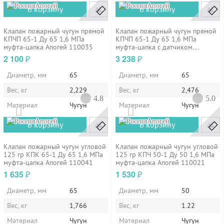
Апогей
Апогей
В корзину
В корзину
Клапан пожарный чугун прямой
Клапан пожарный чугун прямой
КПЧП 65-1 Ду 65 1,6 МПа
КПЧП 65-1 Ду 65 1,6 МПа
муфта-цапка Апогей 110035
муфта-цапка с датчиком
положения ДППК 24 Апогей
2 100
3 238
₽
₽
110036
Диаметр, мм
65
Диаметр, мм
65
Вес, кг
2,229
Вес, кг
2,476
4.8
5.0
Материал
Чугун
Материал
Чугун
Апогей
Апогей
В корзину
В корзину
Клапан пожарный чугун угловой
Клапан пожарный чугун угловой
125 гр КПК 65-1 Ду 65 1,6 МПа
125 гр КПЧ 50-1 Ду 50 1,6 МПа
муфта-цапка Апогей 110041
муфта-цапка Апогей 110021
1 635
1 530
₽
₽
Диаметр, мм
65
Диаметр, мм
50
Вес, кг
1,766
Вес, кг
1.22
Материал
Чугун
Материал
Чугун