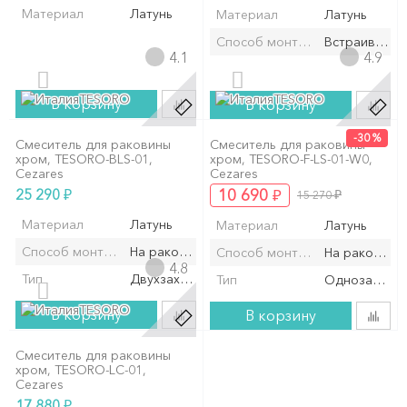
Материал
Латунь
Материал
Латунь
Способ монтажа/установки
Встраиваемы
4.1
4.9
TESORO
TESORO
В корзину
В корзину
-30 %
Смеситель для раковины
Смеситель для раковины
хром, TESORO-BLS-01,
хром, TESORO-F-LS-01-W0,
Cezares
Cezares
₽
₽
25 290
10 690
₽
15 270
Материал
Латунь
Материал
Латунь
Способ монтажа/установки
На раковину/мойку
Способ монтажа/установки
На раковину
4.8
Тип
Двухзахватный
Тип
Однозахват
TESORO
В корзину
В корзину
Смеситель для раковины
хром, TESORO-LC-01,
Cezares
₽
17 880