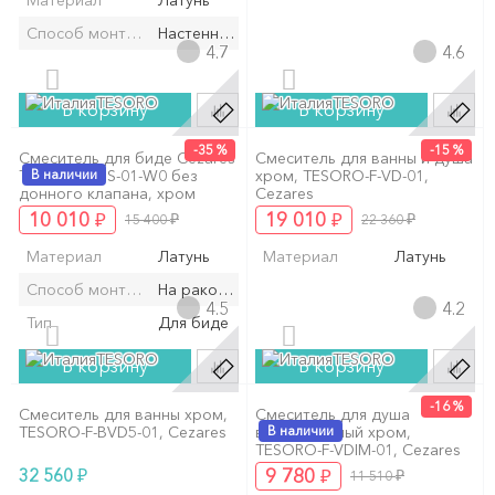
Материал
Латунь
Способ монтажа/установки
Настенный/ая
4.7
4.6
TESORO
TESORO
В корзину
В корзину
-35 %
-15 %
Смеситель для биде Cezares
Смеситель для ванны и душа
TESORO-F-BS-01-W0 без
В наличии
хром, TESORO-F-VD-01,
донного клапана, хром
Cezares
₽
₽
10 010
₽
19 010
₽
15 400
22 360
Материал
Латунь
Материал
Латунь
Способ монтажа/установки
На раковину/мойку
4.5
4.2
Тип
Для биде
TESORO
TESORO
В корзину
В корзину
-16 %
Смеситель для ванны хром,
Смеситель для душа
TESORO-F-BVD5-01, Cezares
встраиваемый хром,
В наличии
TESORO-F-VDIM-01, Cezares
₽
₽
32 560
9 780
₽
11 510