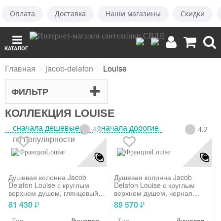
Оплата
Доставка
Наши магазины
Скидки
КАТАЛОГ
Главная
jacob-delafon
Louise
ФИЛЬТР
КОЛЛЕКЦИЯ LOUISE
сначала дешевые
сначала дорогие
4.4
4.2
по популярности
Louise
Louise
Душевая колонна Jacob
Душевая колонна Jacob
Delafon Louise с круглым
Delafon Louise с круглым
верхнем душем, глянцевый
верхнем душем, черная
хром, керамическая ручка и
матовая, керамическая ручка
81 430
89 570
₽
₽
держатель, E24368-CP
и держатель, E24368-BL
Тип
Душевая система
Тип
Душевая сис