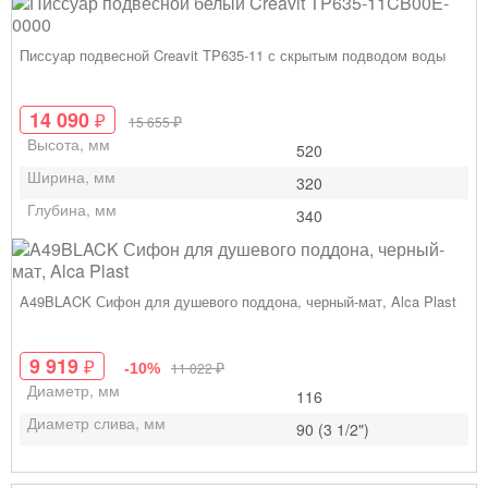
Писсуар подвесной Creavit TP635-11 с скрытым подводом воды
14 090
₽
₽
15 655
Высота, мм
520
Ширина, мм
320
Глубина, мм
340
A49BLACK Сифон для душевого поддона, черный-мат, Alca Plast
9 919
₽
₽
11 022
-10%
Диаметр, мм
116
Диаметр слива, мм
90 (3 1/2")