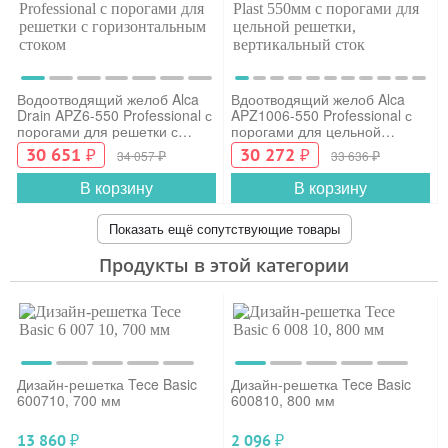
Водоотводящий желоб Alca
Вдоотводящий желоб Alca
Drain APZ6-550 Professional с
APZ1006-550 Professional с
порогами для решетки с
порогами для цельной
горизонтальным стоком
решетки, вертикальный сток
30 651
₽
30 272
₽
₽
₽
34 057
33 636
В корзину
В корзину
Показать ещё сопутствующие товары
Продукты в этой категории
Дизайн-решетка Tece Basic
Дизайн-решетка Tece Basic
600710, 700 мм
600810, 800 мм
₽
₽
13 860
2 096