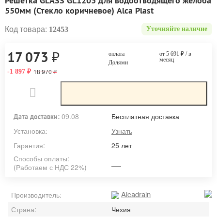
Решетка GLASS GL1203 для водоотводящего желоба
550мм (Стекло коричневое) Alca Plast
Код товара:
12453
Уточняйте наличие
₽
17 073
оплата
от 5 691
₽
/ в
месяц
Долями
18 970
-1 897
₽
₽
09.08
Бесплатная доставка
Дата доставки:
Установка:
Узнать
Гарантия:
25 лет
Способы оплаты:
(Работаем с НДС 22%)
Alcadrain
Производитель:
Страна:
Чехия