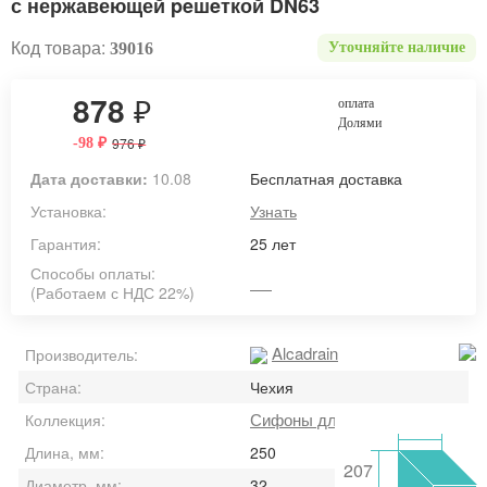
с нержавеющей peшeткой DN63
Код товара:
39016
Уточняйте наличие
878
₽
оплата
Долями
976
-98
₽
₽
Дата доставки:
10.08
Бесплатная доставка
Установка:
Узнать
Гарантия:
25 лет
Способы оплаты:
(Работаем с НДС 22%)
Alcadrain
Производитель:
Страна:
Чехия
Сифоны для умывальника
Коллекция:
Длина, мм:
250
207
Диаметр, мм:
32