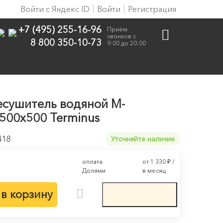
Войти с Яндекс ID
Войти
Регистрация
+7 (495) 255-16-96
Приём
звонков с
8 800 350-10-73
9:00 до 20:00
сушитель водяной М-
500х500 Terminus
418
Уточняйте наличие
оплата
от 1 330
₽
/
Долями
в месяц
в корзину