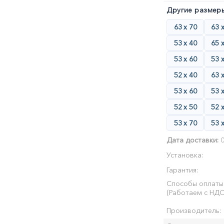
Другие размеры
63 х 70
63 
53 х 40
65 
53 х 60
53 
52 х 40
63 
53 х 60
53 
52 х 50
52 
53 х 70
53 
Дата доставки:
0
Установка:
Гарантия:
Способы оплаты
(Работаем с НДС
Производитель: