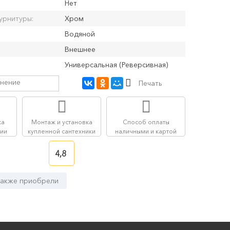
Нет
урнитуры:
Хром
Водяной
Внешнее
Универсальная (Реверсивная)
внение
Печать
ка
Монтаж и установка
Способ оплаты
сии
купленной сантехники
наличными и картой
4,8
также приобрели