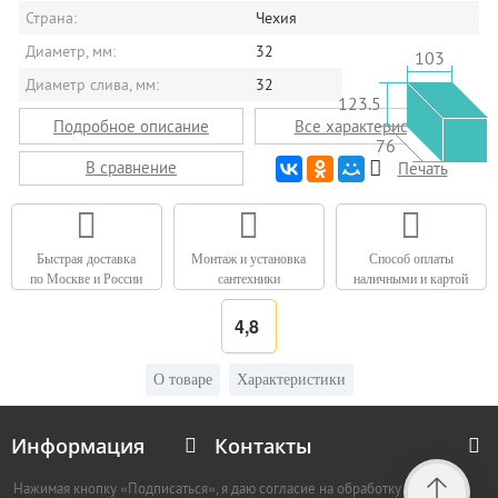
Страна:
Чехия
Диаметр, мм:
32
103
Диаметр слива, мм:
32
123.5
Подробное описание
Все характеристики
76
В сравнение
Печать
Быстрая доставка
Монтаж и установка
Способ оплаты
по Москве и России
сантехники
наличными и картой
4,8
О товаре
Характеристики
Информация
Контакты
Нажимая кнопку «Подписаться», я даю согласие на обработку