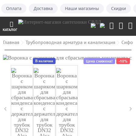
Оплата
Доставка
Наши магазины
Скидки
КАТАЛОГ
Главная
Трубопроводная арматура и канализация
Сифон
Цена снижена!
-10%
В наличии