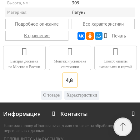
Высота, мм:
309
Материал:
Латунь
Подробное описание
Все характеристики
В сравнение
Печать
Быстрая доставка
Монтаж и установка
Способ оплаты
по Москве и России
сантехники
наличными и картой
4,8
О товаре
Характеристики
Информация
Контакты
Нажимая кнопку «Подписаться», я даю согласие на обработку
персональных данных.
ПОДПИШИТЕСЬ НА РАССЫЛКУ