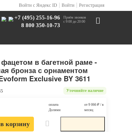
Войти с Яндекс ID
Войти
Регистрация
+7 (495) 255-16-96
Приём звонков
с 9:00 до 20:00
8 800 350-10-73
 фацетом в багетной раме -
ная бронза с орнаментом
Evoform Exclusive BY 3611
65
Уточняйте наличие
оплата
от 9 066
₽
/ в
Долями
месяц
в корзину