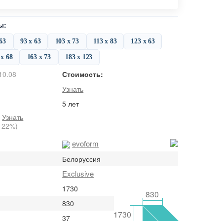
ы:
 63
93 х 63
103 х 73
113 х 83
123 х 63
 х 68
163 х 73
183 х 123
10.08
Стоимость:
Узнать
5 лет
:
Узнать
 22%)
evoform
Белоруссия
Exclusive
1730
830
830
1730
37