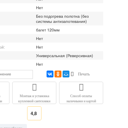
Нет
Без подогрева полотна (без
системы антизапотевания)
багет 120мм
Нет
ой:
Нет
Универсальная (Реверсивная)
Нет
внение
Печать
а
Монтаж и установка
Способ оплаты
ии
купленной сантехники
наличными и картой
4,8