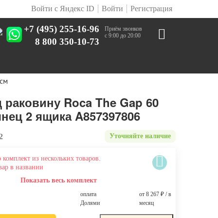
Войти с Яндекс ID
Войти
Регистрация
+7 (495) 255-16-96
Приём звонков
с 9:00 до 20:00
8 800 350-10-73
 см
 раковину Roca The Gap 60
нец 2 ящика A857397806
2
Уточняйте наличие
 комплект из нескольких товаров.
вар в названии
Показать весь комплект
оплата
от 8 267
₽
/ в
Долями
месяц