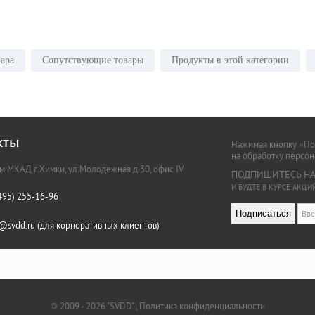
ара
Сопутствующие товары
Продукты в этой категории
кты
Нажимая кнопку «Под
на обработку персо
км МКАД г.Химки, ул.Молодежная д.30, офис IV
ПОДПИШИТЕСЬ НА
И БУДТЕ В КУРСЕ АКЦ
495) 255-16-96
Подписаться
o@svdd.ru (для корпоративных клиентов)
© 2009 - 2026 "SVDD"
,
Политика конфиденциальности