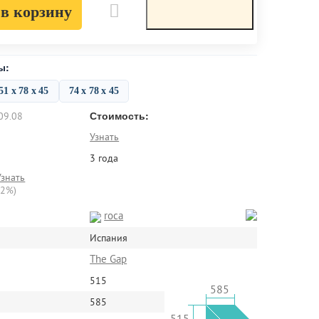
в корзину
ы:
51 х 78 х 45
74 х 78 х 45
Стоимость:
09.08
Узнать
3 года
Узнать
22%)
roca
Испания
The Gap
515
585
585
515