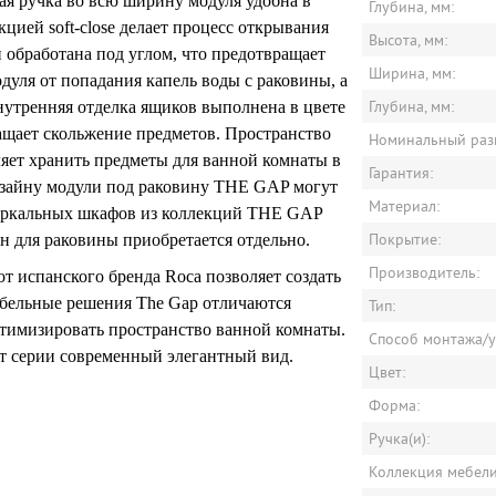
я ручка во всю ширину модуля удобна в
Глубина, мм:
цией soft-close делает процесс открывания
Высота, мм:
 обработана под углом, что предотвращает
Ширина, мм:
дуля от попадания капель воды с раковины, а
Глубина, мм:
Внутренняя отделка ящиков выполнена в цвете
ащает скольжение предметов. Пространство
Номинальный разм
оляет хранить предметы для ванной комнаты в
Гарантия:
изайну модули под раковину THE GAP могут
Материал:
 зеркальных шкафов из коллекций THE GAP
Покрытие:
ля раковины приобретается отдельно.
Производитель:
т испанского бренда Roca позволяет создать
ебельные решения The Gap отличаются
Тип:
тимизировать пространство ванной комнаты.
Способ монтажа/у
 серии современный элегантный вид.
Цвет:
Форма:
Ручка(и):
Коллекция мебели