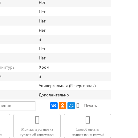
я:
Нет
Нет
Нет
Нет
3
Нет
Нет
рнитуры:
Хром
й:
3
Универсальная (Реверсивная)
Дополнительно
внение
Печать
а
Монтаж и установка
Способ оплаты
ии
купленной сантехники
наличными и картой