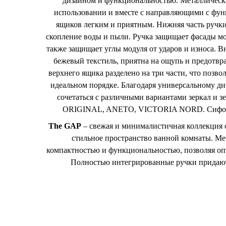
дизайном и функциональностью. Металлическа
использовании и вместе с направляющими с функ
ящиков легким и приятным. Нижняя часть ручки
скопление воды и пыли. Ручка защищает фасады мо
также защищает углы модуля от ударов и износа. 
бежевый текстиль, приятна на ощупь и предотвр
верхнего ящика разделено на три части, что позв
идеальном порядке. Благодаря универсальному д
сочетаться с различными вариантами зеркал и
ORIGINAL, ANETO, VICTORIA NORD. Сифон д
The GAP
– свежая и минималистичная коллекция о
стильное пространство ванной комнаты. М
компактностью и функциональностью, позволяя оп
Полностью интегрированные ручки придают