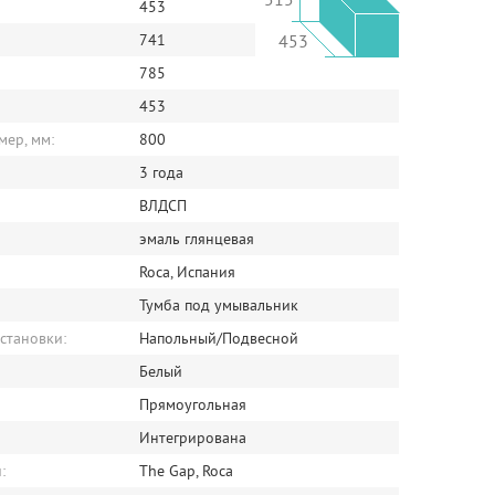
453
741
453
785
453
ер, мм:
800
3 года
ВЛДСП
эмаль глянцевая
Roca, Испания
Тумба под умывальник
становки:
Напольный/Подвесной
Белый
Прямоугольная
Интегрирована
:
The Gap, Roca