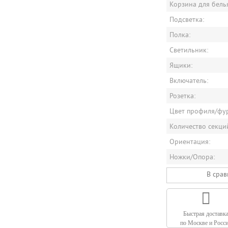
Корзина для бель
Подсветка:
Полка:
Светильник:
Ящики:
Включатель:
Розетка:
Цвет профиля/фу
Количество секци
Ориентация:
Ножки/Опора:
В сра
Быстрая доставк
по Москве и Росс