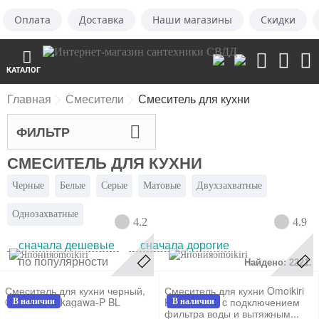
Оплата
Доставка
Наши магазины
Скидки
КАТАЛОГ
Главная
Смесители
Смеситель для кухни
ФИЛЬТР
СМЕСИТЕЛЬ ДЛЯ КУХНИ
Черные
Белые
Серые
Матовые
Двухзахватные
Однозахватные
4.2
4.9
сначала дешевые
сначала дорогие
omoikiri
omoikiri
по популярности
Найдено: 2221.
Смеситель для кухни черный,
Смеситель для кухни Omoikiri
Omoikiri, Nakagawa-P BL
Karatsu-S C c подключением
В наличии
В наличии
фильтра воды и вытяжным...