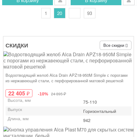
В корзину
В корзину
1
20
93
СКИДКИ
Все скидки
Водоотводящий желоб Alca Drain APZ18-950M Simple с порогами
из нержавеющей стали, с перфорированной матовой решеткой
22 405
₽
₽
24 895
-10%
Высота, мм
75-110
Выпуск
Горизонтальный
Длина, мм
942