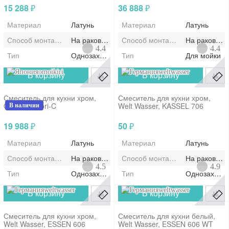
15 288
36 888
₽
₽
Материал
Латунь
Материал
Латунь
Способ монтажа/установки
На раковину/мойку
Способ монтажа/установки
На раковину
4.4
4.4
Тип
Однозахватный
Тип
Для мойки
omoikiri
weltwasser
В корзину
В корзину
Смеситель для кухни хром,
Смеситель для кухни хром,
Omoikiri, Mori-C
Welt Wasser, KASSEL 706
В наличии
19 988
50
₽
₽
Материал
Латунь
Материал
Латунь
Способ монтажа/установки
На раковину/мойку
Способ монтажа/установки
На раковину
4.5
4.9
Тип
Однозахватный
Тип
Однозахват
weltwasser
weltwasser
В корзину
В корзину
Смеситель для кухни хром,
Смеситель для кухни белый,
Welt Wasser, ESSEN 606
Welt Wasser, ESSEN 606 WT