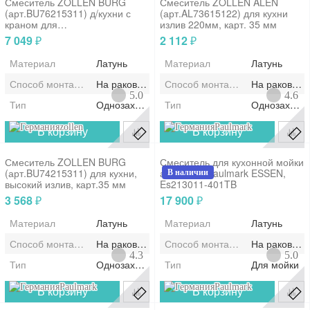
Смеситель ZOLLEN BURG
Смеситель ZOLLEN ALEN
(арт.BU76215311) д/кухни с
(арт.AL73615122) для кухни
краном для
излив 220мм, карт. 35 мм
фильт.воды,карт.35мм
7 049
2 112
₽
₽
Материал
Латунь
Материал
Латунь
Способ монтажа/установки
На раковину/мойку
Способ монтажа/установки
На раковину
5.0
4.6
Тип
Однозахватный
Тип
Однозахват
zollen
Paulmark
В корзину
В корзину
Смеситель ZOLLEN BURG
Смеситель для кухонной мойки
(арт.BU74215311) для кухни,
антрацит, Paulmark ESSEN,
В наличии
высокий излив, карт.35 мм
Es213011-401TB
3 568
17 900
₽
₽
Материал
Латунь
Материал
Латунь
Способ монтажа/установки
На раковину/мойку
Способ монтажа/установки
На раковину
4.3
5.0
Тип
Однозахватный
Тип
Для мойки
Paulmark
Paulmark
В корзину
В корзину