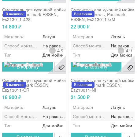
Смеситель для кухонной мойки
Смеситель для кухонной мойки
шампань, Paulmark ESSEN,
вороненая сталь, Paulmark
В наличии
В наличии
Es213011-428
ESSEN, Es213011-GM
14 800
22 900
₽
₽
Материал
Латунь
Материал
Латунь
Способ монтажа/установки
На раковину/мойку
Способ монтажа/установки
На раковину
4.9
4.9
Тип
Для мойки
Тип
Для мойки
Paulmark
Paulmark
В корзину
В корзину
Смеситель для кухонной мойки
Смеситель для кухонной мойки
хром, Paulmark ESSEN,
никель, Paulmark ESSEN,
В наличии
В наличии
Es213011-CR
Es213011-NI
18 900
21 500
₽
₽
Материал
Латунь
Материал
Латунь
Способ монтажа/установки
На раковину/мойку
Способ монтажа/установки
На раковину
Тип
Для мойки
Тип
Для мойки