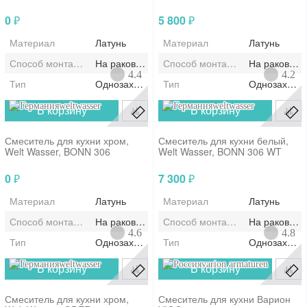
0
5 800
₽
₽
Материал
Латунь
Материал
Латунь
Способ монтажа/установки
На раковину/мойку
Способ монтажа/установки
На раковину
4.4
4.2
Тип
Однозахватный
Тип
Однозахват
weltwasser
weltwasser
В корзину
В корзину
Смеситель для кухни хром,
Смеситель для кухни белый,
Welt Wasser, BONN 306
Welt Wasser, BONN 306 WT
0
7 300
₽
₽
Материал
Латунь
Материал
Латунь
Способ монтажа/установки
На раковину/мойку
Способ монтажа/установки
На раковину
4.6
4.8
Тип
Однозахватный
Тип
Однозахват
weltwasser
varion armaturen
В корзину
В корзину
Смеситель для кухни хром,
Смеситель для кухни Варион