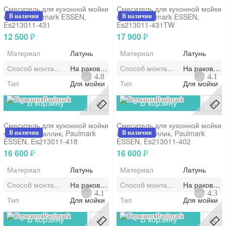
Смеситель для кухонной мойки
Смеситель для кухонной мойки
белый, Paulmark ESSEN,
белый, Paulmark ESSEN,
В наличии
В наличии
Es213011-431
Es213011-431TW
12 500
17 900
₽
₽
Материал
Латунь
Материал
Латунь
Способ монтажа/установки
На раковину/мойку
Способ монтажа/установки
На раковину
4.8
4.1
Тип
Для мойки
Тип
Для мойки
Paulmark
Paulmark
В корзину
В корзину
Смеситель для кухонной мойки
Смеситель для кухонной мойки
чёрный металлик, Paulmark
серый металлик, Paulmark
В наличии
В наличии
ESSEN, Es213011-418
ESSEN, Es213011-402
16 600
16 600
₽
₽
Материал
Латунь
Материал
Латунь
Способ монтажа/установки
На раковину/мойку
Способ монтажа/установки
На раковину
4.1
4.3
Тип
Для мойки
Тип
Для мойки
Paulmark
Paulmark
В корзину
В корзину