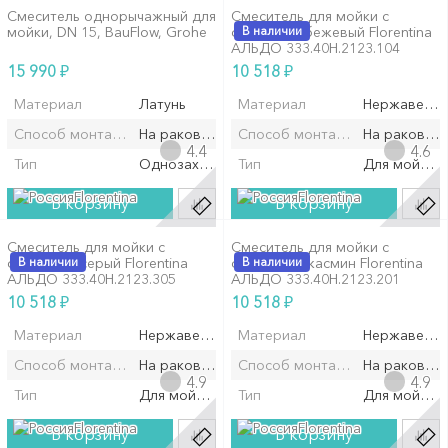
Смеситель однорычажный для
Смеситель для мойки с
мойки, DN 15, BauFlow, Grohe
фильтром бежевый Florentina
В наличии
АЛЬДО 333.40H.2123.104
₽
₽
15 990
10 518
Материал
Латунь
Материал
Нержавеюща
Способ монтажа/установки
На раковину/мойку
Способ монтажа/установки
На раковин
4.4
4.6
Тип
Однозахватный
Тип
Для мойки
Florentina
Florentina
В корзину
В корзину
Смеситель для мойки с
Смеситель для мойки с
фильтром серый Florentina
В наличии
фильтром жасмин Florentina
В наличии
АЛЬДО 333.40H.2123.305
АЛЬДО 333.40H.2123.201
₽
₽
10 518
10 518
Материал
Нержавеющая сталь
Материал
Нержавеюща
Способ монтажа/установки
На раковину/мойку
Способ монтажа/установки
На раковин
4.9
4.9
Тип
Для мойки
Тип
Для мойки
Florentina
Florentina
В корзину
В корзину