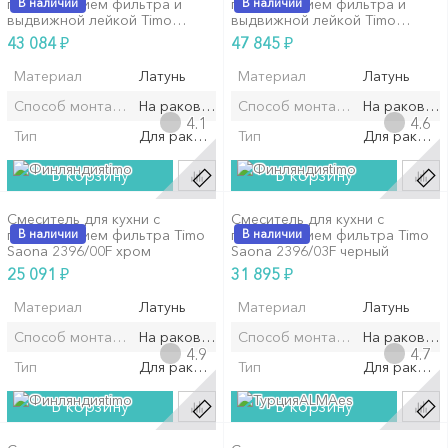
подключением фильтра и
В наличии
подключением фильтра и
В наличии
выдвижной лейкой Timo
выдвижной лейкой Timo
Saona 2356/16FL...
Saona 2356/18FL...
₽
₽
43 084
47 845
Материал
Латунь
Материал
Латунь
Способ монтажа/установки
На раковину/мойку
Способ монтажа/установки
На раковин
4.1
4.6
Тип
Для раковины
Тип
Для ракови
timo
timo
В корзину
В корзину
Смеситель для кухни с
Смеситель для кухни с
подключением фильтра Timo
В наличии
подключением фильтра Timo
В наличии
Saona 2396/00F хром
Saona 2396/03F черный
₽
₽
25 091
31 895
Материал
Латунь
Материал
Латунь
Способ монтажа/установки
На раковину/мойку
Способ монтажа/установки
На раковин
4.9
4.7
Тип
Для раковины
Тип
Для ракови
timo
ALMAes
В корзину
В корзину