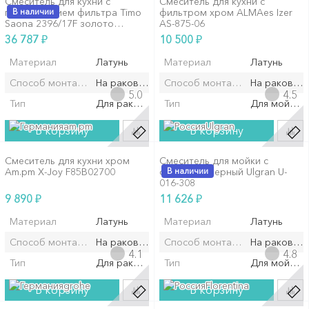
Смеситель для кухни с
Смеситель для кухни с
подключением фильтра Timo
В наличии
фильтром хром ALMAes Izer
Saona 2396/17F золото
AS-875-06
матовое
₽
₽
36 787
10 500
Материал
Латунь
Материал
Латунь
Способ монтажа/установки
На раковину/мойку
Способ монтажа/установки
На раковин
5.0
4.5
Тип
Для раковины
Тип
Для мойки
am.pm
Ulgran
В корзину
В корзину
Смеситель для кухни хром
Смеситель для мойки с
Am.pm X-Joy F85B02700
фильтром черный Ulgran U-
В наличии
016-308
₽
₽
9 890
11 626
Материал
Латунь
Материал
Латунь
Способ монтажа/установки
На раковину/мойку
Способ монтажа/установки
На раковин
4.1
4.8
Тип
Для раковины
Тип
Для мойки
grohe
Florentina
В корзину
В корзину