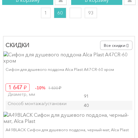
В корзину
В корзину
1
60
93
СКИДКИ
Все скидки
Сифон для душевого поддона Alca Plast A47CR-60 хром
₽
1 647
₽
-10%
1 830
Диаметр, мм
91
Способ монтажа/установки
40
A49BLACK Сифон для душевого поддона, черный-мат, Alca Plast