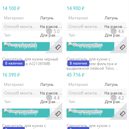
₽
₽
14 100
14 900
Материал
Латунь
Материал
Латунь
Способ монтажа/установки
На раковину/мойку
Способ монтажа/установки
На раковин
5.0
4.6
Тип
Для раковины
Тип
Для ракови
Aquatek
timo
В корзину
В корзину
Смеситель для кухни черный
Смеситель для кухни с
Aquatek Вега AQ1085MB
В наличии
подключением фильтра и
В наличии
выдвижной лейкой Timo
Saona 2346/17FL...
₽
₽
16 390
45 716
Материал
Латунь
Материал
Латунь
Способ монтажа/установки
На раковину/мойку
Способ монтажа/установки
На раковин
4.4
4.2
Тип
Для раковины
Тип
Для ракови
timo
timo
В корзину
В корзину
Смеситель для кухни с
Смеситель для кухни с