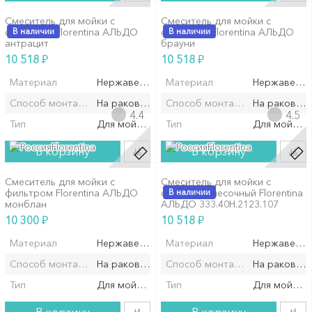
Смеситель для мойки с
Смеситель для мойки с
фильтром Florentina АЛЬДО
В наличии
фильтром Florentina АЛЬДО
В наличии
антрацит
брауни
₽
₽
10 518
10 518
Материал
Нержавеющая сталь
Материал
Нержавеюща
Способ монтажа/установки
На раковину/мойку
Способ монтажа/установки
На раковин
4.4
4.5
Тип
Для мойки
Тип
Для мойки
Florentina
Florentina
В корзину
В корзину
Смеситель для мойки с
Смеситель для мойки с
фильтром Florentina АЛЬДО
фильтром песочный Florentina
В наличии
монблан
АЛЬДО 333.40H.2123.107
₽
₽
10 300
10 518
Материал
Нержавеющая сталь
Материал
Нержавеюща
Способ монтажа/установки
На раковину/мойку
Способ монтажа/установки
На раковин
Тип
Для мойки
Тип
Для мойки