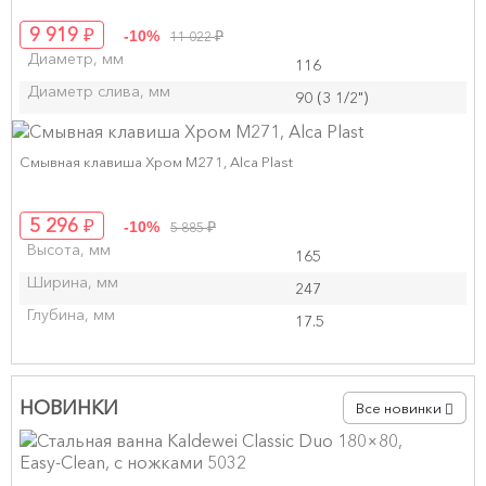
₽
9 919
₽
-10%
11 022
Диаметр, мм
116
Диаметр слива, мм
90 (3 1/2")
Смывная клавиша Хром M271, Alca Plast
₽
5 296
₽
-10%
5 885
Высота, мм
165
Ширина, мм
247
Глубина, мм
17.5
НОВИНКИ
Все новинки