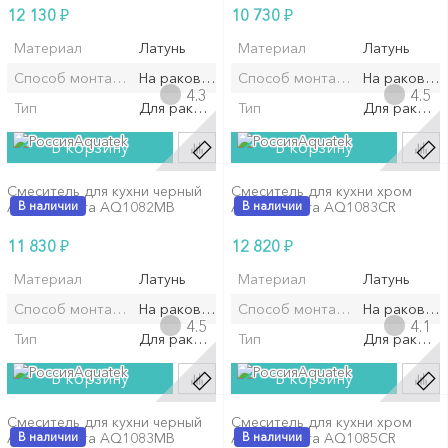
₽
₽
12 130
10 730
Материал
Латунь
Материал
Латунь
Способ монтажа/установки
На раковину/мойку
Способ монтажа/установки
На раковин
4.3
4.5
Тип
Для раковины
Тип
Для ракови
Aquatek
Aquatek
В корзину
В корзину
Смеситель для кухни черный
Смеситель для кухни хром
Aquatek Вега AQ1082MB
В наличии
Aquatek Вега AQ1083CR
В наличии
₽
₽
11 830
12 820
Материал
Латунь
Материал
Латунь
Способ монтажа/установки
На раковину/мойку
Способ монтажа/установки
На раковин
4.5
4.1
Тип
Для раковины
Тип
Для ракови
Aquatek
Aquatek
В корзину
В корзину
Смеситель для кухни черный
Смеситель для кухни хром
Aquatek Вега AQ1083MB
В наличии
Aquatek Вега AQ1085CR
В наличии