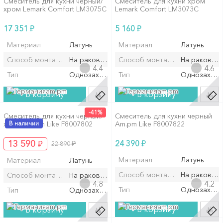
Смеситель для кухни черный/
Смеситель для кухни хром
хром Lemark Comfort LM3075C
Lemark Comfort LM3073C
₽
₽
17 351
5 160
Материал
Латунь
Материал
Латунь
Способ монтажа/установки
На раковину/мойку
Способ монтажа/установки
На раковин
4.4
4.6
Тип
Однозахватный
Тип
Однозахват
am.pm
am.pm
В корзину
В корзину
-41%
Смеситель для кухни черный/
Смеситель для кухни черный
хром Am.pm Like F8007802
В наличии
Am.pm Like F8007822
₽
₽
13 590
₽
24 390
22 890
Материал
Латунь
Материал
Латунь
Способ монтажа/установки
На раковин
Способ монтажа/установки
На раковину/мойку
4.8
4.2
Тип
Однозахват
Тип
Однозахватный
am.pm
am.pm
В корзину
В корзину