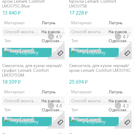
хром Lemark Comfort
бронза Lemark Comfort
LM3075C-Blue
LM3075B
₽
₽
13 840
17 228
Материал
Латунь
Материал
Латунь
Способ монтажа/установки
На раковину/мойку
Способ монтажа/установки
На раковин
4.9
4.7
Тип
Однозахватный
Тип
Однозахват
Lemark
Lemark
В корзину
В корзину
Смеситель для кухни черный/
Смеситель для кухни черный/
графит Lemark Comfort
хром Lemark Comfort LM3074C
LM3075GM
₽
₽
18 309
25 694
Материал
Латунь
Материал
Латунь
Способ монтажа/установки
На раковину/мойку
Способ монтажа/установки
На раковин
4.4
4.3
Тип
Однозахватный
Тип
Однозахват
Lemark
Lemark
В корзину
В корзину