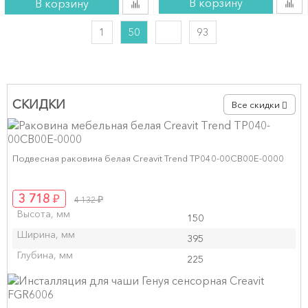
В корзину
В корзину
1
50
93
СКИДКИ
Все скидки
Подвесная раковина белая Creavit Trend TP040-00CB00E-0000
₽
3 718
₽
4 132
Высота, мм
150
Ширина, мм
395
Глубина, мм
225