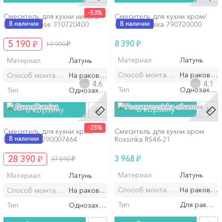
-53%
Смеситель для кухни никель
Смеситель для кухни хром/
Damixa Eclipse 310720400
В наличии
черный Damixa 790720000
В наличии
₽
₽
5 190
₽
8 390
10 990
Материал
Латунь
Материал
Латунь
Способ монтажа/установки
На раковин
Способ монтажа/установки
На раковину/мойку
4.6
4.1
Тип
Однозахват
Тип
Однозахватный
Damixa
rossinka-silvermix
В корзину
В корзину
-25%
Смеситель для кухни хром
Смеситель для кухни хром
Damixa Arc 290007464
В наличии
Rossinka RS46-21
₽
₽
28 390
₽
3 968
37 590
Материал
Латунь
Материал
Латунь
Способ монтажа/установки
На раковин
Способ монтажа/установки
На раковину/мойку
Тип
Для ракови
Тип
Однозахватный