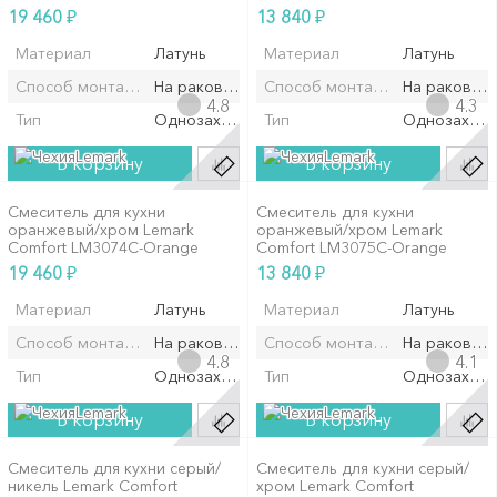
₽
₽
19 460
13 840
Материал
Латунь
Материал
Латунь
Способ монтажа/установки
На раковину/мойку
Способ монтажа/установки
На раковин
4.8
4.3
Тип
Однозахватный
Тип
Однозахват
Lemark
Lemark
В корзину
В корзину
Смеситель для кухни
Смеситель для кухни
оранжевый/хром Lemark
оранжевый/хром Lemark
Comfort LM3074C-Orange
Comfort LM3075C-Orange
₽
₽
19 460
13 840
Материал
Латунь
Материал
Латунь
Способ монтажа/установки
На раковину/мойку
Способ монтажа/установки
На раковин
4.8
4.1
Тип
Однозахватный
Тип
Однозахват
Lemark
Lemark
В корзину
В корзину
Смеситель для кухни серый/
Смеситель для кухни серый/
никель Lemark Comfort
хром Lemark Comfort