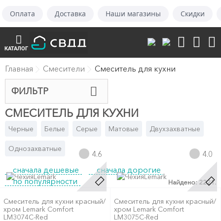
Оплата
Доставка
Наши магазины
Скидки
КАТАЛОГ
Главная
Смесители
Смеситель для кухни
ФИЛЬТР
СМЕСИТЕЛЬ ДЛЯ КУХНИ
Черные
Белые
Серые
Матовые
Двухзахватные
Однозахватные
4.6
4.0
сначала дешевые
сначала дорогие
Lemark
Lemark
по популярности
Найдено: 2221.
Смеситель для кухни красный/
Смеситель для кухни красный/
хром Lemark Comfort
хром Lemark Comfort
LM3074C-Red
LM3075C-Red