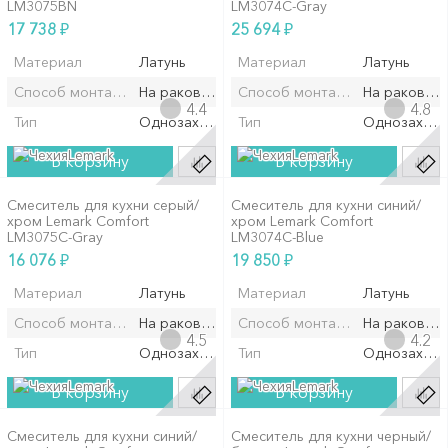
LM3075BN
LM3074C-Gray
₽
₽
17 738
25 694
Материал
Латунь
Материал
Латунь
Способ монтажа/установки
На раковину/мойку
Способ монтажа/установки
На раковин
4.4
4.8
Тип
Однозахватный
Тип
Однозахват
Lemark
Lemark
В корзину
В корзину
Смеситель для кухни серый/
Смеситель для кухни синий/
хром Lemark Comfort
хром Lemark Comfort
LM3075C-Gray
LM3074C-Blue
₽
₽
16 076
19 850
Материал
Латунь
Материал
Латунь
Способ монтажа/установки
На раковину/мойку
Способ монтажа/установки
На раковин
4.5
4.2
Тип
Однозахватный
Тип
Однозахват
Lemark
Lemark
В корзину
В корзину
Смеситель для кухни синий/
Смеситель для кухни черный/