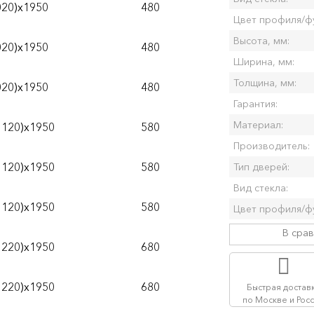
020)х1950
480
Цвет профиля/ф
Высота, мм:
020)х1950
480
Ширина, мм:
Толщина, мм:
020)х1950
480
Гарантия:
Материал:
1120)х1950
580
Производитель:
1120)х1950
580
Тип дверей:
Вид стекла:
1120)х1950
580
Цвет профиля/ф
В сра
1220)х1950
680
1220)х1950
680
Быстрая достав
по Москве и Рос