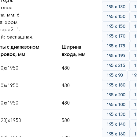
 года.
195 х 130
1
товое.
а, мм: 6.
195 х 150
1
: хром.
195 х 150
1
ерей: 1.
195 х 170
1
й: распашная.
195 х 175
1
ты с диапазоном
Ширина
ировок, мм
входа, мм
195 х 195
1
195 х 215
1
20)х1950
480
195 х 90
19
20)х1950
480
195 х 180
1
195 х 200
1
20)х1950
480
195 х 100
1
195 х 130
1
020)х1950
580
195 х 140
1
195 х 160
1