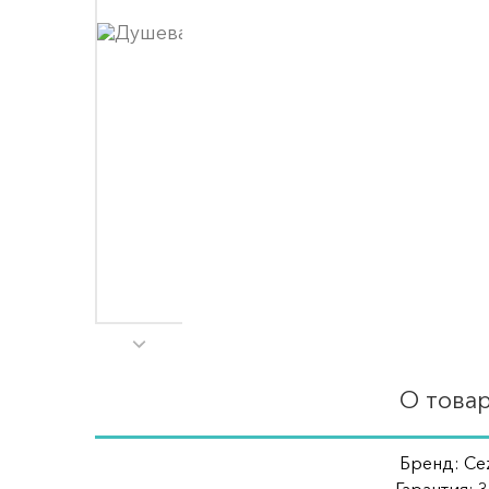
О това
Бренд: Cez