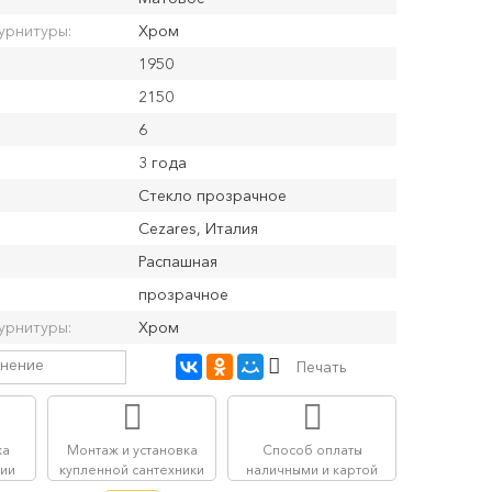
урнитуры:
Хром
1950
2150
6
3 года
Стекло прозрачное
Cezares, Италия
Распашная
прозрачное
урнитуры:
Хром
внение
Печать
ка
Монтаж и установка
Способ оплаты
сии
купленной сантехники
наличными и картой