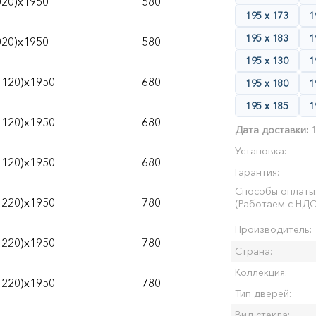
020)х1950
580
195 х 173
1
195 х 183
1
020)х1950
580
195 х 130
1
1120)х1950
680
195 х 180
1
195 х 185
1
1120)х1950
680
Дата доставки:
1
Установка:
1120)х1950
680
Гарантия:
Способы оплаты
1220)х1950
780
(Работаем с НДС
Производитель:
1220)х1950
780
Страна:
Коллекция:
1220)х1950
780
Тип дверей:
Вид стекла: