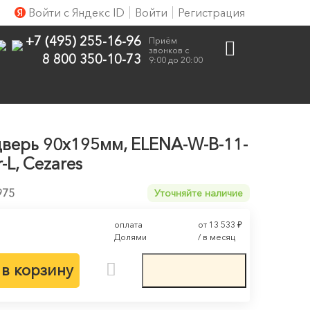
Войти с Яндекс ID
Войти
Регистрация
+7 (495) 255-16-96
Приём
звонков с
8 800 350-10-73
9:00 до 20:00
верь 90х195мм, ELENA-W-B-11-
-L, Cezares
975
Уточняйте наличие
оплата
от 13 533
₽
Долями
/ в месяц
в корзину