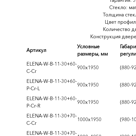
Гарантия: 3
Стекло: ма
Толщина стекл
Цвет профиля
Количество дв
Конструкция двере
Условные
Габари
Артикул
размеры, мм
регул
ELENA-W-B-11-30+60-
900x1950
(880-9
C-Cr
ELENA-W-B-11-30+60-
900x1950
(880-9
P-Cr-L
ELENA-W-B-11-30+60-
900x1950
(880-9
P-Cr-R
ELENA-W-B-11-30+70-
1000x1950
(980-1
C-Cr
ELENA-W-B-11-30+70-