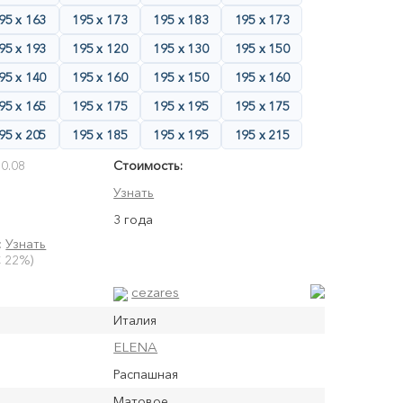
95 х 163
195 х 173
195 х 183
195 х 173
95 х 193
195 х 120
195 х 130
195 х 150
95 х 140
195 х 160
195 х 150
195 х 160
95 х 165
195 х 175
195 х 195
195 х 175
95 х 205
195 х 185
195 х 195
195 х 215
0.08
Стоимость:
Узнать
3 года
:
Узнать
 22%)
cezares
Италия
ELENA
Распашная
Матовое